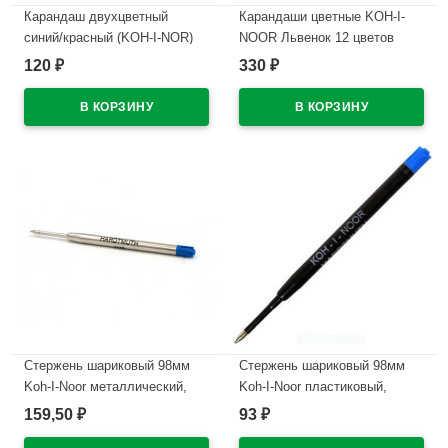
Карандаш двухцветный
Карандаши цветные KOH-I-
синий/красный (KOH-I-NOR)
NOOR Львенок 12 цветов
3,8мм арт.3423 (Ст.12)
арт.3552012034KS
120
330
₽
₽
В наличии
В наличии
Стержень шариковый 98мм
Стержень шариковый 98мм
Koh-I-Noor металлический,
Koh-I-Noor пластиковый,
0,8мм, синий арт.4442Е
0,8мм, синий арт.4441Е
159,50
93
₽
₽
В наличии
В наличии