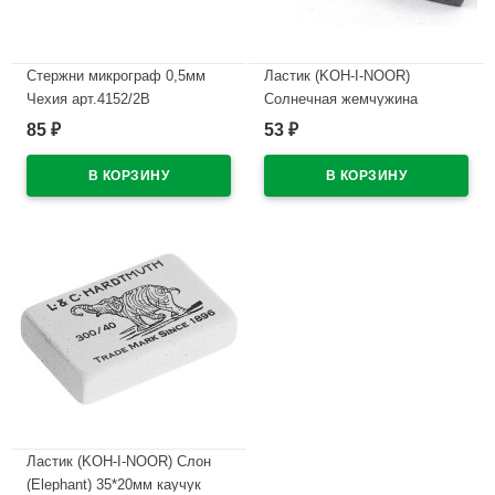
Стержни микрограф 0,5мм
Ластик (KOH-I-NOOR)
Чехия арт.4152/2В
Солнечная жемчужина
(Sunpearl) 60*18мм
85
53
₽
₽
В наличии
арт.6541/40
В наличии
Ластик (KOH-I-NOOR) Слон
(Elephant) 35*20мм каучук