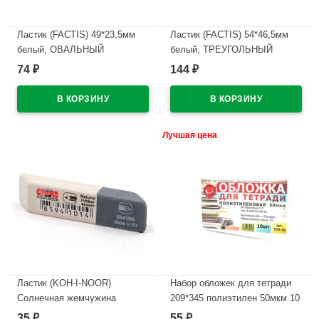
Ластик (FACTIS) 49*23,5мм
Ластик (FACTIS) 54*46,5мм
белый, ОВАЛЬНЫЙ
белый, ТРЕУГОЛЬНЫЙ
арт.ЕOV24
арт.TRI-24
74
144
₽
₽
В наличии
В наличии
Лучшая цена
Ластик (KOH-I-NOOR)
Набор обложек для тетради
Солнечная жемчужина
209*345 полиэтилен 50мкм 10
(Sunpearl) 60*13мм
штук в наборе арт Т50-10
35
55
₽
₽