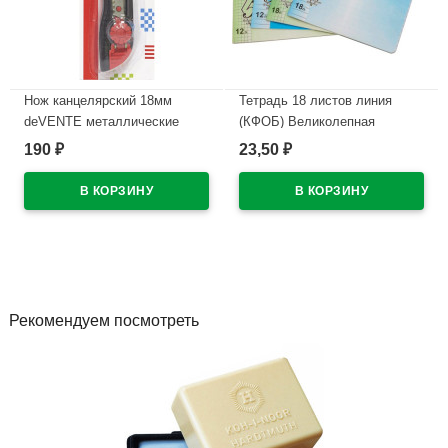
Нож канцелярский 18мм
Тетрадь 18 листов линия
deVENTE металлические
(КФОБ) Великолепная
направляющие арт.4090308
пятерка ассорти арт TW 518
190
23,50
₽
₽
O0 V5 1
В наличии
В наличии
Рекомендуем посмотреть