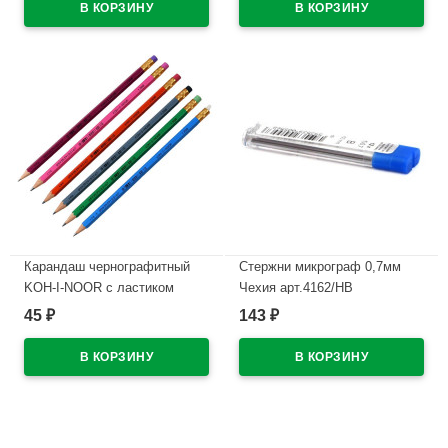
Карандаш чернографитный
Стержни микрограф 0,7мм
KOH-I-NOOR с ластиком
Чехия арт.4162/НВ
Астра (ASTRA) арт.1380/2
45
143
₽
₽
В наличии
В наличии