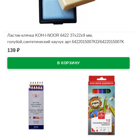
Ластик-клячка KOH-I-NOOR 6422 37х22х9 мм,
голубой,синтетический каучук арт.6422015007KD/6422015007K
139
₽
В наличии