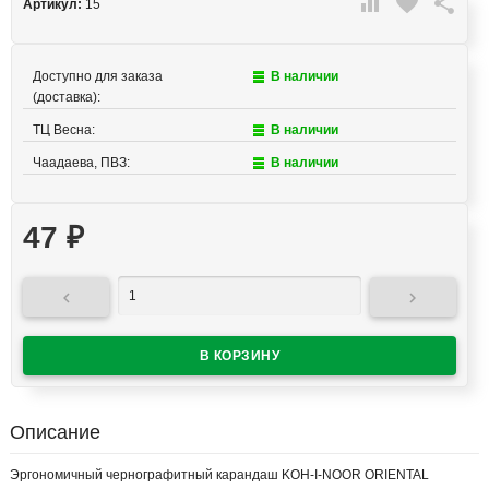

favorite

Артикул:
15
Доступно для заказа
В наличии
(доставка):
ТЦ Весна:
В наличии
Чаадаева, ПВЗ:
В наличии
47
₽


Описание
Эргономичный чернографитный карандаш KOH-I-NOOR ORIENTAL