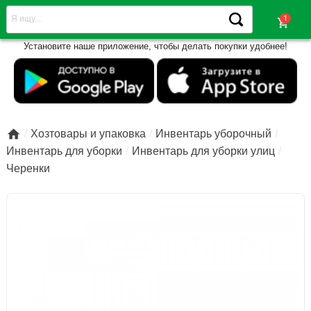
shopping_cart
Установите наше приложение, чтобы делать покупки удобнее!

Хозтовары и упаковка
Инвентарь уборочный
Инвентарь для уборки
Инвентарь для уборки улиц
Черенки