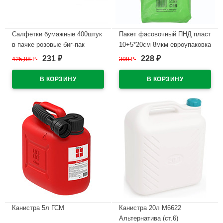
Салфетки бумажные 400штук
Пакет фасовочный ПНД пласт
в пачке розовые биг-пак
10+5*20см 8мкм евроупаковка
231
228
425,08
₽
399
₽
₽
₽
В наличии
В наличии
Канистра 5л ГСМ
Канистра 20л М6622
Альтернатива (ст.6)