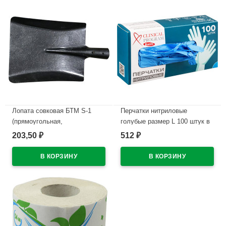
Лопата совковая БТМ S-1
Перчатки нитриловые
(прямоугольная,
голубые размер L 100 штук в
песочная,угольная)
упаковке
203,50
512
₽
₽
рельсовая сталь
В наличии
В наличии