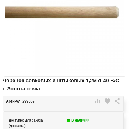
Черенок совковых и штыковых 1,2м d-40 В/С
п.Золотаревка

favorite

Артикул:
299069
Доступно для заказа
В наличии
(доставка):