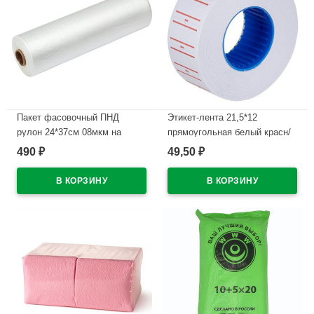
Пакет фасовочный ПНД
Этикет-лента 21,5*12
рулон 24*37см 08мкм на
прямоугольная белый красн/
втулке
полоса 800этикеток арт.30-
490
49,50
₽
₽
1652
В наличии
В наличии