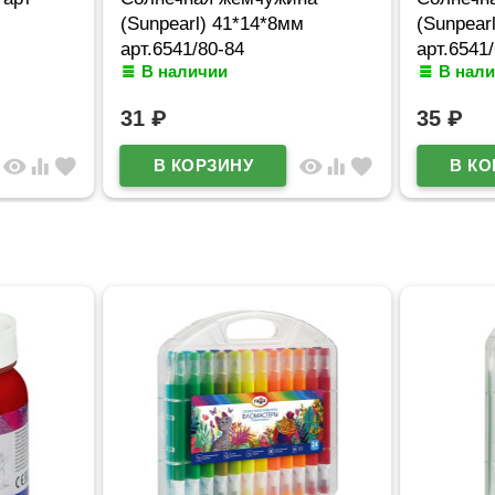
(Sunpearl) 41*14*8мм
(Sunpear
арт.6541/80-84
арт.6541
В наличии
В нал
31
₽
35
₽
visibility
equalizer
favorite
visibility
equalizer
favorite