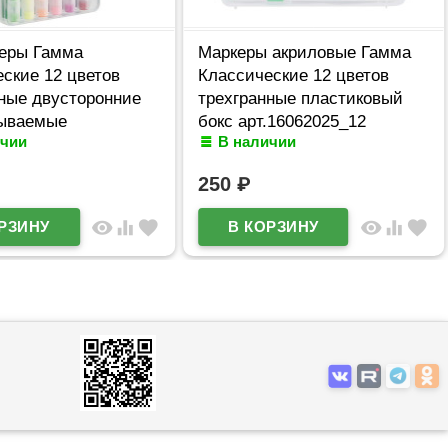
еры Гамма
Маркеры акриловые Гамма
ские 12 цветов
Классические 12 цветов
ные двусторонние
трехгранные пластиковый
ываемые
бокс арт.16062025_12
ичии
В наличии
овый бокс
2025_120
250
₽
visibility
equalizer
favorite
visibility
equalizer
favorite