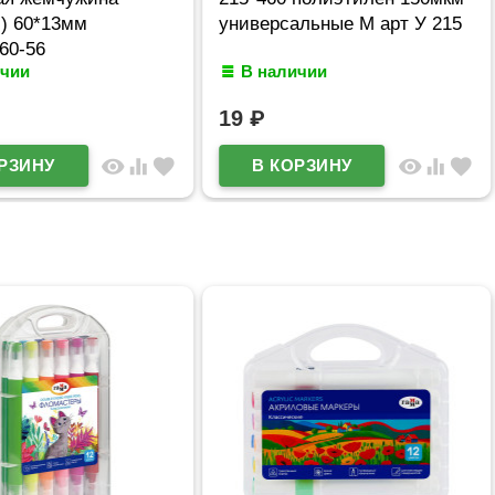
l) 60*13мм
универсальные М арт У 215
/60-56
ичии
В наличии
19
₽
visibility
equalizer
favorite
visibility
equalizer
favorite