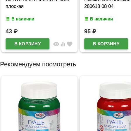
плоская
280618 08 04
В наличии
В наличии
43
₽
95
₽
visibility
equalizer
favorite
Рекомендуем посмотреть