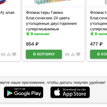
А) алая
Фломастеры Гамма
Фломаст
Классические 24 цвета
Классиче
утолщенные двусторонние
утолщен
суперсмываемые
суперсм
В наличии
В нал
пластиковый бокс
пластик
арт.26032025_240
арт.2603
854
₽
477
₽
visibility
equalizer
favorite
visibility
equalizer
favorite
овите наше приложение, чтобы делать покупки удобнее!