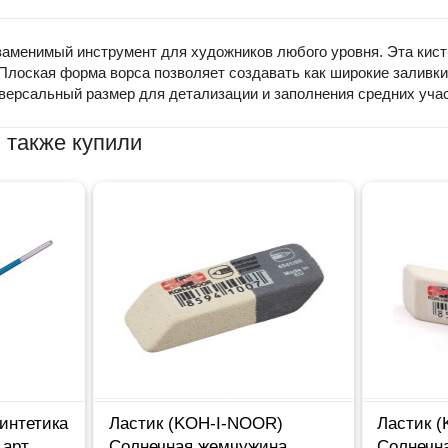
енимый инструмент для художников любого уровня. Эта кисть 
лоская форма ворса позволяет создавать как широкие заливки, 
версальный размер для детализации и заполнения средних участ
 также купили
интетика
Ластик (KOH-I-NOOR)
Ластик 
 арт
Солнечная жемчужина
Солнечн