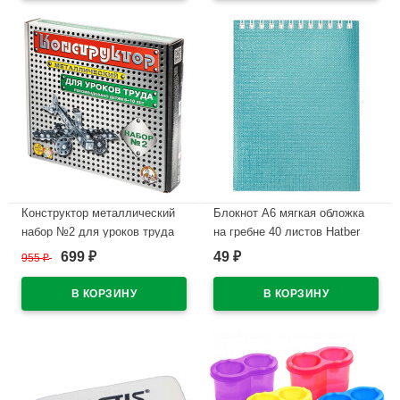
Конструктор металлический
Блокнот А6 мягкая обложка
набор №2 для уроков труда
на гребне 40 листов Hatber
290 элементов арт 00842
Металлик Мята бумвинил арт
699
49
955
₽
₽
₽
40Б6бв1гр
В наличии
В наличии