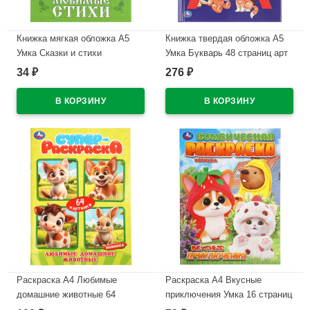
Книжка мягкая обложка А5
Книжка твердая обложка А5
Умка Сказки и стихи
Умка Букварь 48 страниц арт
малышам Токмакова арт.978-
978-5-506-03754-5
34
276
₽
₽
5-506-08774-8
В наличии
В наличии
Раскраска А4 Любимые
Раскраска А4 Вкусные
домашние животные 64
приключения Умка 16 страниц
картинки Умка 64 страницы
арт.978-5-506-11517-5