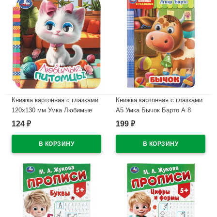
Книжка картонная с глазками
Книжка картонная с глазками
120х130 мм Умка Любимые
А5 Умка Бычок Барто А 8
питомцы 8 стр арт.978-5-506-
страниц арт.978-5-506-11253-2
124
199
₽
₽
11491-8
В наличии
В наличии