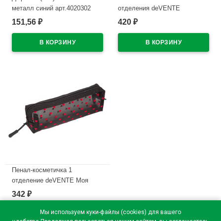
металл синий арт.4020302
отделения deVENTE
Интроверт (Introvert)
151,56
420
₽
₽
В наличии
210x60x60мм темно-синий
арт.7020669
В наличии
Пенал-косметичка 1
отделение deVENTE Моя
Секретная сетка (My Secret
342
₽
Mesh) черный с сердечками
210х60х60мм арт7029628
Мы используем куки-файлы (cookies) для вашего