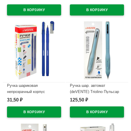
(EasyLine) красный, 0,7мм,
проз.корп.синий,0,7мм
игла красный корпус
арт.5070611 (Ст12)
арт.5073628
В наличии
В наличии
Ручка шариковая
Ручка шар. автомат
непрозрачный корпус
(deVENTE) Triolino Пульсар
(deVENTE) Простые линии
(Pulsar) н/
31,50
125,50
₽
₽
(EasyLine) синий, 0,7мм, игла
проз.корп.синий,0,7мм
синий корпус арт.5073626
арт.5070610 (Ст12)
В наличии
В наличии