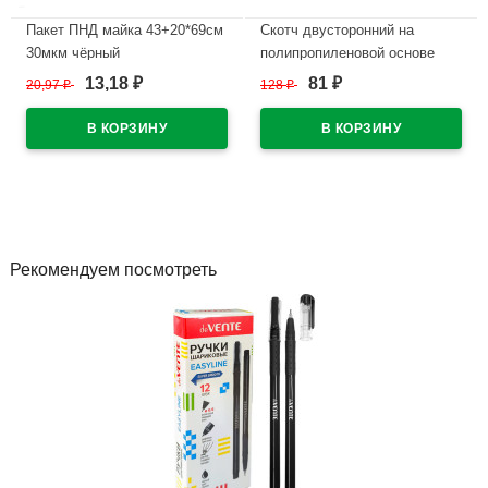
Пакет ПНД майка 43+20*69см
Скотч двусторонний на
30мкм чёрный
полипропиленовой основе
WWW/World(Ст.50/500)
19*10м ТМ Klebebänder (Ст.48)
13,18
81
20,97
₽
128
₽
₽
₽
В наличии
В наличии
Рекомендуем посмотреть