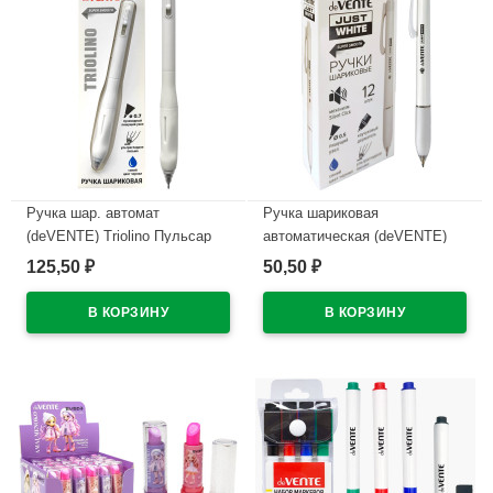
Ручка шар. автомат
Ручка шариковая
(deVENTE) Triolino Пульсар
автоматическая (deVENTE)
(Pulsar) н/
ПРОСТО БЕЛЫЙ (JUST
125,50
50,50
₽
₽
проз.корп.синий,0,7мм
WHITE) непрозрачный корпус,
арт.5070609 (Ст12)
каучуковый держатель,
синий, 0,5мм, масло
В наличии
арт.5070500 (Ст.12)
В наличии