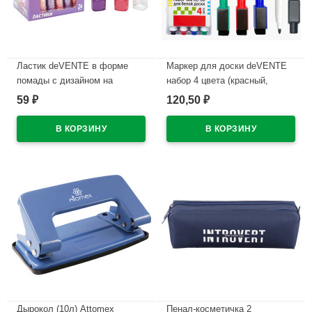
Ластик deVENTE в форме
Маркер для доски deVENTE
помады с дизайном на
набор 4 цвета (красный,
корпусе арт.8030619
синий, черный, зеленый) 2мм
59
120,50
₽
₽
колпачок со стирателем и
В наличии
магнитом для крепления
арт.5040605 (Ст.4)
В наличии
Дырокол (10л) Attomex
Пенал-косметичка 2