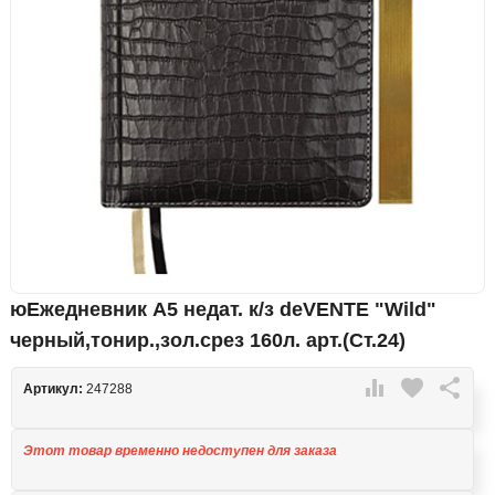
юЕжедневник А5 недат. к/з deVENTE "Wild"
черный,тонир.,зол.срез 160л. арт.(Cт.24)

favorite

Артикул:
247288
Этот товар временно недоступен для заказа