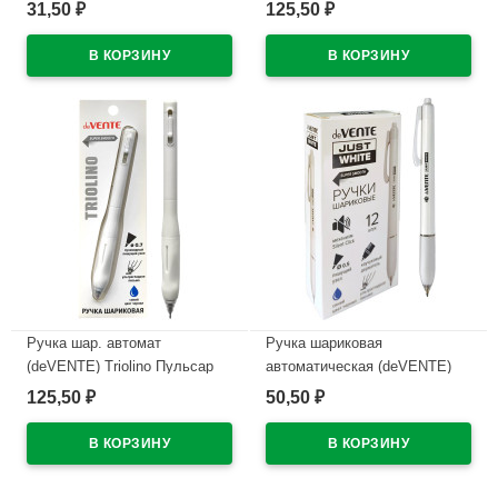
(deVENTE) Простые линии
(Pulsar) н/
31,50
125,50
₽
₽
(EasyLine) синий, 0,7мм, игла
проз.корп.синий,0,7мм
синий корпус арт.5073626
арт.5070610 (Ст12)
В наличии
В наличии
Ручка шар. автомат
Ручка шариковая
(deVENTE) Triolino Пульсар
автоматическая (deVENTE)
(Pulsar) н/
ПРОСТО БЕЛЫЙ (JUST
125,50
50,50
₽
₽
проз.корп.синий,0,7мм
WHITE) непрозрачный корпус,
арт.5070609 (Ст12)
каучуковый держатель,
синий, 0,5мм, масло
В наличии
арт.5070500 (Ст.12)