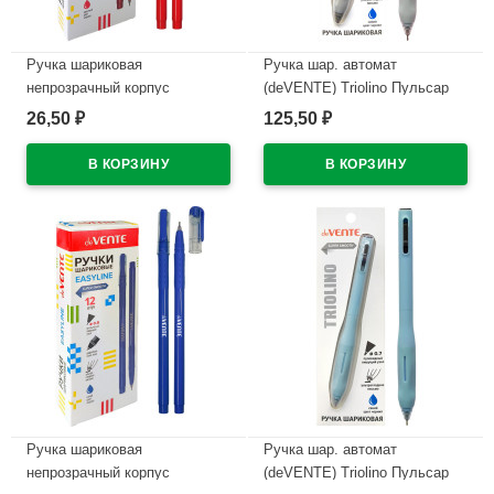
Ручка шариковая
Ручка шар. автомат
непрозрачный корпус
(deVENTE) Triolino Пульсар
(deVENTE) Простые линии
(Pulsar) н/
26,50
125,50
₽
₽
(EasyLine) красный, 0,7мм,
проз.корп.синий,0,7мм
игла красный корпус
арт.5070611 (Ст12)
арт.5073628
В наличии
В наличии
Ручка шариковая
Ручка шар. автомат
непрозрачный корпус
(deVENTE) Triolino Пульсар