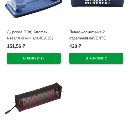
Дырокол (10л) Attomex
Пенал-косметичка 2
металл синий арт.4020302
отделения deVENTE
Интроверт (Introvert)
151,56
420
₽
₽
В наличии
210x60x60мм темно-синий
арт.7020669
В наличии