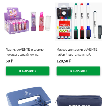
В наличии
Ластик deVENTE в форме
Маркер для доски deVENTE
помады с дизайном на
набор 4 цвета (красный,
корпусе арт.8030619
синий, черный, зеленый) 2мм
59
120,50
₽
₽
колпачок со стирателем и
В наличии
магнитом для крепления
арт.5040605 (Ст.4)
В наличии