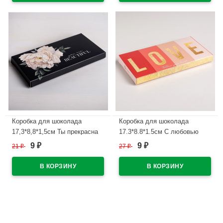
Коробка для шоколада
Коробка для шоколада
17,3*8,8*1,5см Ты прекрасна
17.3*8.8*1.5см С любовью
арт.4850553
арт.5489665
9
9
21
₽
27
₽
₽
₽
В наличии
В наличии