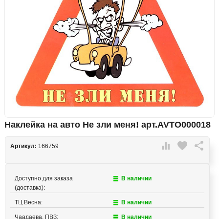
Наклейка на авто Не зли меня! арт.AVTO000018

favorite

Артикул:
166759
Доступно для заказа
В наличии
(доставка):
ТЦ Весна:
В наличии
Чаадаева, ПВЗ:
В наличии