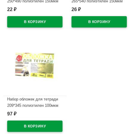
250*490 полиэтилен 150мкм
265*540 полиэтилен 150мкм
универсальная М арт У 25
универсальная ПЕТЕРСОН М
22
26
₽
₽
арт У 265
В наличии
В наличии
Набор обложек для тетради
209*345 полиэтилен 100мкм
10 штук в наборе арт Т100-10
97
₽
В наличии