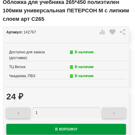
Обложка для учебника 265*450 полиэтилен
100мкм универсальная ПЕТЕРСОН М с липким
слоем арт С265

favorite

Артикул:
142767
Доступно для заказа
В наличии
(доставка):
ТЦ Весна:
В наличии
Чаадаева, ПВЗ:
В наличии
24
₽

