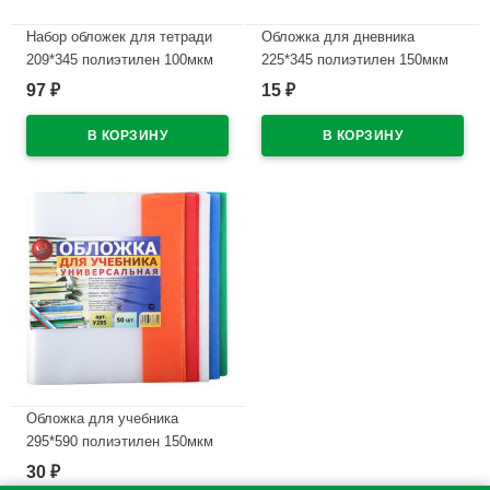
Набор обложек для тетради
Обложка для дневника
209*345 полиэтилен 100мкм
225*345 полиэтилен 150мкм
10 штук в наборе арт Т100-10
М арт Д150-100
97
15
₽
₽
В наличии
В наличии
Обложка для учебника
295*590 полиэтилен 150мкм
универсальная М арт У 295
30
₽