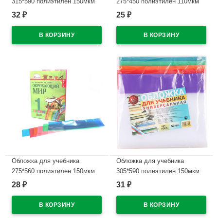
315*590 полиэтилен 150мкм
275*450 полиэтилен 110мкм
универсальная М арт У 315
универсальная М с липким
32
25
₽
₽
слоем арт С275
В наличии
В наличии
Обложка для учебника
Обложка для учебника
275*560 полиэтилен 150мкм
305*590 полиэтилен 150мкм
универсальная М арт У 275
универсальная М арт У 305
28
31
₽
₽
В наличии
В наличии