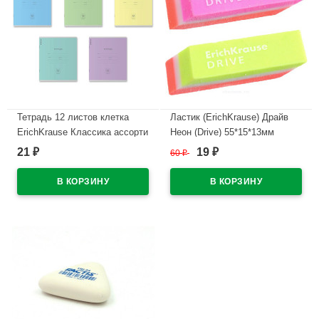
Тетрадь 12 листов клетка
Ластик (ErichKrause) Драйв
ErichKrause Классика ассорти
Неон (Drive) 55*15*13мм
арт.35200
цветной арт.35779 (Ст.36)
21
19
₽
60
₽
₽
В наличии
В наличии