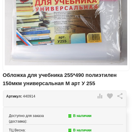
Обложка для учебника 255*490 полиэтилен
150мкм универсальная М арт У 255

favorite

Артикул:
440914
Доступно для заказа
В наличии
(доставка):
ТЦ Весна:
В наличии