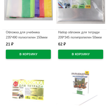
Обложка для учебника
Набор обложек для тетради
235*490 полиэтилен 150мкм
209*345 полипропилен 50мкм
универсальная М арт У 235
10 штук в наборе арт.Т50-10п
21
62
₽
₽
В наличии
В наличии