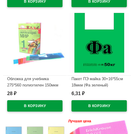
Обложка для учебника
Пакет ПЭ майка 30+16*55см
275*560 полиэтилен 150мкм
18мкм (Фа зеленый)
универсальная М арт У 275
28
6,31
₽
₽
В наличии
В наличии
Лучшая цена