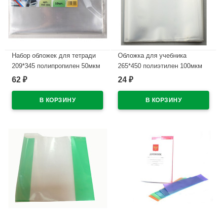
Набор обложек для тетради
Обложка для учебника
209*345 полипропилен 50мкм
265*450 полиэтилен 100мкм
10 штук в наборе арт.Т50-10п
универсальная ПЕТЕРСОН М
62
24
₽
₽
с липким слоем арт С265
В наличии
В наличии