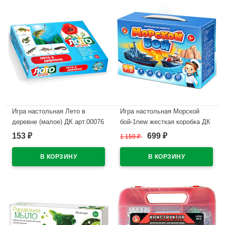
Игра настольная Лето в
Игра настольная Морской
деревне (малое) ДК арт.00076
бой-1new жесткая коробка ДК
арт.02453
153
699
₽
1 159
₽
₽
В наличии
В наличии