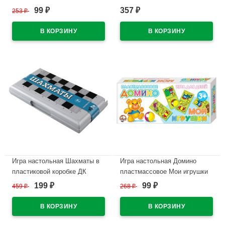
арт.05373
коробке ДК арт.04570
99
357
253
₽
₽
₽
В наличии
В наличии
Игра настольная Шахматы в
Игра настольная Домино
пластиковой коробке ДК
пластмассовое Мои игрушки
арт.03887
малое ДК арт.00628
199
99
459
₽
268
₽
₽
₽
В наличии
В наличии