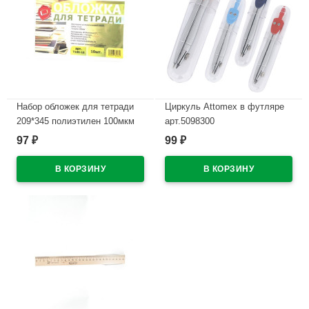
Набор обложек для тетради
Циркуль Attomex в футляре
209*345 полиэтилен 100мкм
арт.5098300
10 штук в наборе арт Т100-10
97
99
₽
₽
В наличии
В наличии