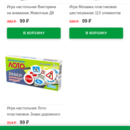
Игра настольная Викторина
Игра Мозаика пластиковая
на внимание Животные ДК
шестигранная 113 элементов
арт.05242
ДК арт 02191
99
99
382
₽
339
₽
₽
₽
В наличии
В наличии
Игра настольная Лото
пластиковое Знаки дорожного
движения ДК арт.00702
99
314
₽
₽