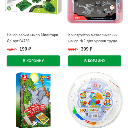
Набор варим мыло Милитари
Конструктор металлический
ДК арт.04736
набор №2 для уроков труда
182 элемента ДК 5 в 1
199
399
416
₽
999
₽
₽
₽
В наличии
пластиковый чемоданчик
арт.02455
В наличии