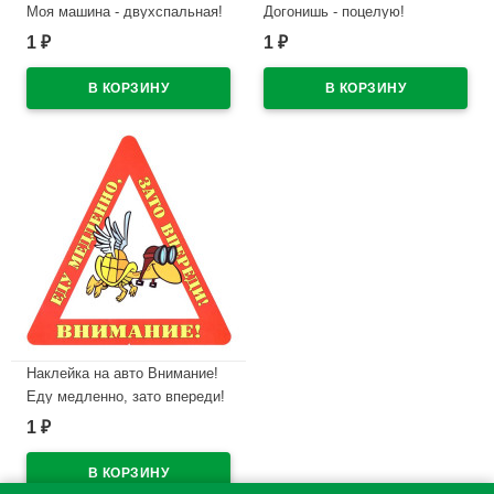
Моя машина - двухспальная!
Догонишь - поцелую!
арт.AVTO000012
арт.AVTO000004
1
1
₽
₽
В наличии
В наличии
Наклейка на авто Внимание!
Еду медленно, зато впереди!
арт.AVTO000005
1
₽
В наличии