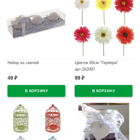
Набор из свечей
Цветок 60см "Гербера"
арт.262097
В наличии
49
99
₽
₽
В наличии