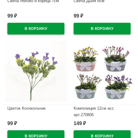
Свеча Яблоко и корица 7см
Свеча Дыня 6см
В наличии
В наличии
99
99
₽
₽
Цветок Колокольчик
Композиция 12см асс.
арт.270806
В наличии
99
149
₽
₽
В наличии