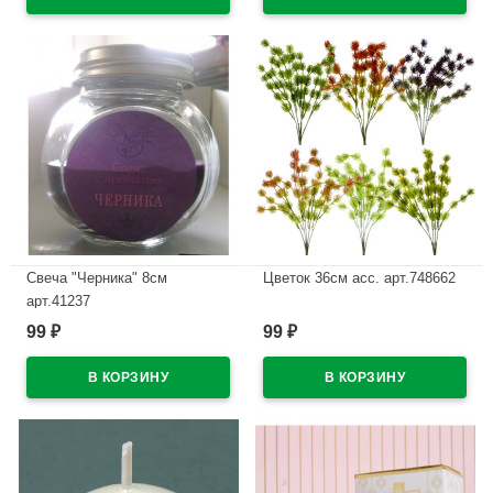
Свеча "Черника" 8см
Цветок 36см асс. арт.748662
арт.41237
В наличии
99
99
₽
₽
В наличии