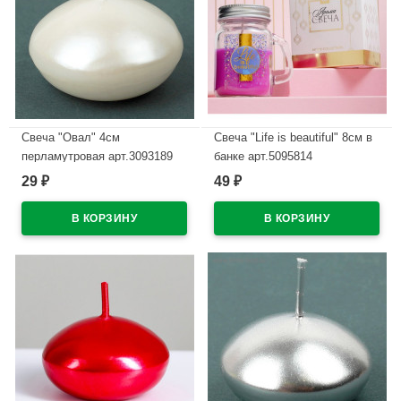
Свеча "Овал" 4см
Свеча "Life is beautiful" 8см в
перламутровая арт.3093189
банке арт.5095814
29
49
₽
₽
В наличии
В наличии