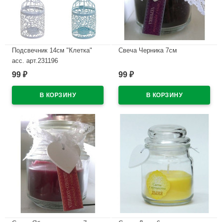
Подсвечник 14см "Клетка"
Свеча Черника 7см
асс. арт.231196
В наличии
99
99
₽
₽
В наличии