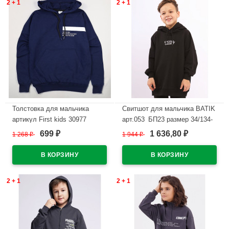
2 + 1
2 + 1
Толстовка для мальчика
Свитшот для мальчика BATIK
артикул First kids 30977
арт.053_БП23 размер 34/134-
размер 34/134-40/152 цвет
48/176 цвет черный
699
1 636,80
1 268
₽
1 944
₽
₽
₽
темно-синий
В наличии
В наличии
2 + 1
2 + 1