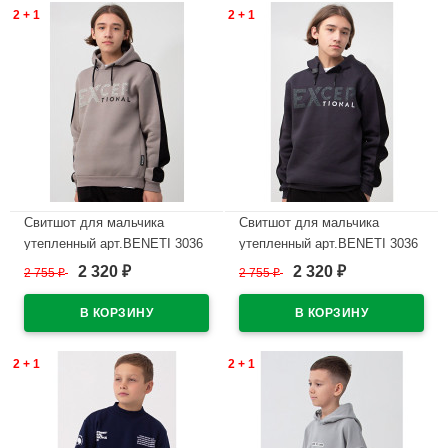
2 + 1
2 + 1
Свитшот для мальчика
Свитшот для мальчика
утепленный арт.BENETI 3036
утепленный арт.BENETI 3036
размер 36/140-44/164 цвет
размер 36/140-44/164 цвет
2 320
2 320
2 755
₽
2 755
₽
₽
₽
серый
синий
В наличии
В наличии
2 + 1
2 + 1