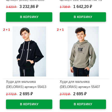
размер 34/134-44/164 цвет
размер 32/128-42/158 цвет
3 232,86
1 642,20
3 423
₽
1 739
₽
₽
₽
индиго
черный
В наличии
В наличии
2 + 1
2 + 1
Худи для мальчика
Худи для мальчика
(DELORAS) артикул 55413
(DELORAS) артикул 55407
размер 34/134-44/164 цвет
размер 34/134-44/164 цвет
2 695
2 695
2 772
₽
2 772
₽
₽
₽
черный
светло-хаки
В наличии
В наличии