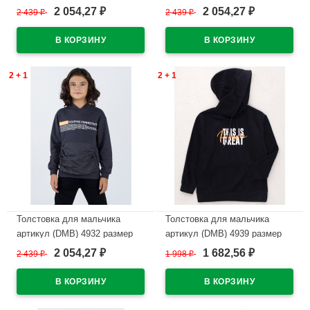
32/128-44/164 цвет желтый
32/128-44/164 цвет зеленый
2 054,27
2 054,27
2 439
₽
2 439
₽
₽
₽
В наличии
В наличии
2 + 1
2 + 1
Толстовка для мальчика
Толстовка для мальчика
артикул (DMB) 4932 размер
артикул (DMB) 4939 размер
32/128-44/164 цвет темно-
32/128-44/164 цвет темно-
2 054,27
1 682,56
2 439
₽
1 998
₽
₽
₽
серый
синий
В наличии
В наличии