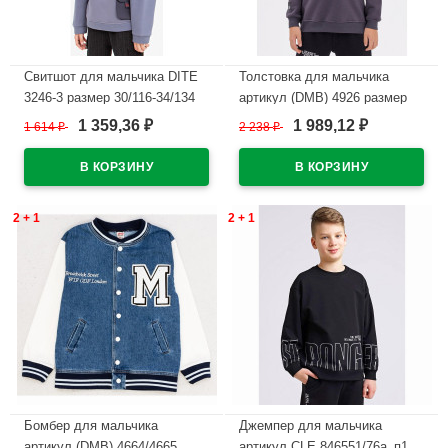
Свитшот для мальчика DITE
Толстовка для мальчика
3246-3 размер 30/116-34/134
артикул (DMB) 4926 размер
цвет серо-синий
32/128-44/164 цвет темно-
1 359,36
1 989,12
1 614
₽
2 238
₽
₽
₽
серый
В наличии
В наличии
2 + 1
2 + 1
Бомбер для мальчика
Джемпер для мальчика
артикул (DMB) 4664/4665
артикул CLE 846551/76а_п1