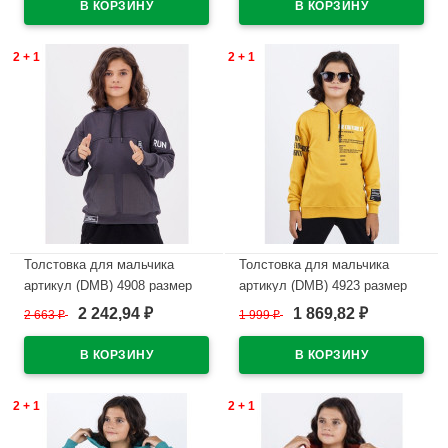
2 + 1
2 + 1
Толстовка для мальчика
Толстовка для мальчика
артикул (DMB) 4908 размер
артикул (DMB) 4923 размер
32/128-44/164 цвет темно-
32/128-44/164 цвет желтый
2 242,94
1 869,82
2 663
₽
1 999
₽
₽
₽
серый
В наличии
В наличии
2 + 1
2 + 1