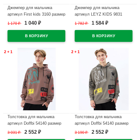
Джемпер для мальчика
Джемпер для мальчика
артикул First kids 3160 размер
артикул LEYZ KIDS 9831
34/134-40/152 цвет черный
размер 36/140-44/164 цвет
1 040
1 584
1 170
₽
1 782
₽
₽
₽
черный
В наличии
В наличии
2 + 1
2 + 1
Толстовка для мальчика
Толстовка для мальчика
артикул Doffbi 54140 размер
артикул Doffbi 54140 размер
34/134-40/152 цвет какао
34/134-40/152 цвет Хаки
2 552
2 552
3 031
₽
3 190
₽
₽
₽