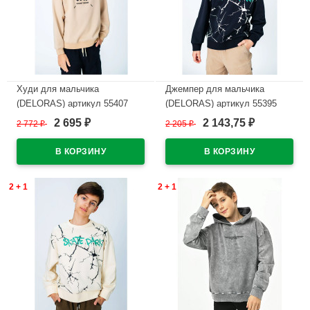
Худи для мальчика
Джемпер для мальчика
(DELORAS) артикул 55407
(DELORAS) артикул 55395
размер 34/134-44/164 цвет
размер 34/134-44/164 цвет
2 695
2 143,75
2 772
₽
2 205
₽
₽
₽
бежевый
черный
В наличии
В наличии
2 + 1
2 + 1