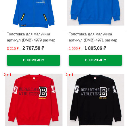
Толстовка для мальчика
Толстовка для мальчика
артикул (DMB) 4979 размер
артикул (DMB) 4971 размер
34/134-44/164 цвет василек
34/134-44/164 цвет василек
2 707,58
1 805,06
3 215
₽
1 999
₽
₽
₽
В наличии
В наличии
2 + 1
2 + 1