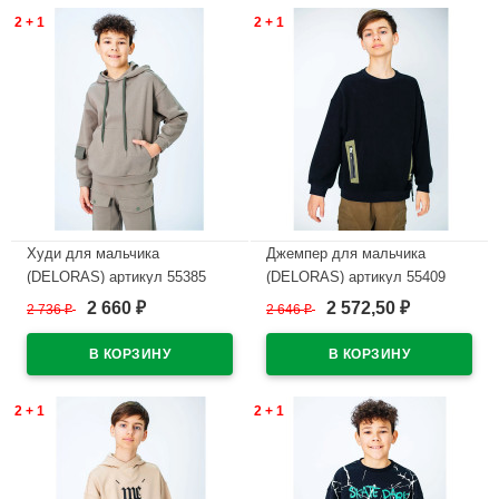
2 + 1
2 + 1
Худи для мальчика
Джемпер для мальчика
(DELORAS) артикул 55385
(DELORAS) артикул 55409
размер 34/134-44/164 цвет
размер 34/134-44/164 цвет
2 660
2 572,50
2 736
₽
2 646
₽
₽
₽
светло-хаки
черный
В наличии
В наличии
2 + 1
2 + 1