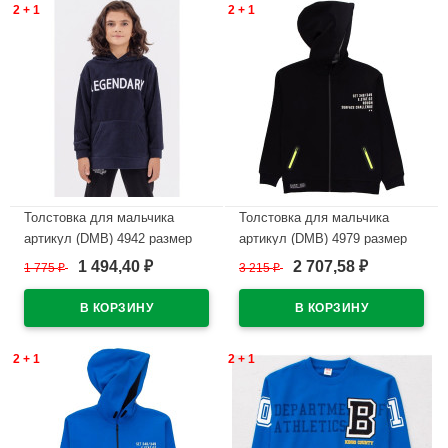
2 + 1
2 + 1
Толстовка для мальчика
Толстовка для мальчика
артикул (DMB) 4942 размер
артикул (DMB) 4979 размер
32/128-44/164 цвет темно-
34/134-44/164 цвет черный
1 494,40
2 707,58
1 775
₽
3 215
₽
₽
₽
синий
В наличии
В наличии
2 + 1
2 + 1