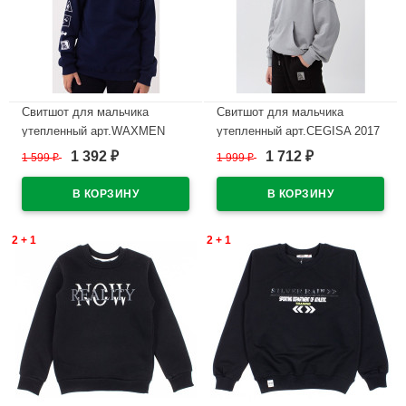
Свитшот для мальчика
Свитшот для мальчика
утепленный арт.WAXMEN
утепленный арт.CEGISA 2017
6891-1 размер 36/140-48/176
размер 42/158-46/170 цвет
1 392
1 712
1 599
₽
1 999
₽
₽
₽
цвет темно-синий
серый
В наличии
В наличии
2 + 1
2 + 1