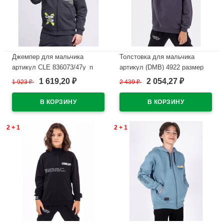
Джемпер для мальчика
Толстовка для мальчика
артикул CLE 836073/47у_п
артикул (DMB) 4922 размер
размер 34/134-42/158 цвет
34/134-44/164 цвет темно-
1 619,20
2 054,27
1 923
₽
2 439
₽
₽
₽
темно-серый
серый
В наличии
В наличии
2 + 1
2 + 1