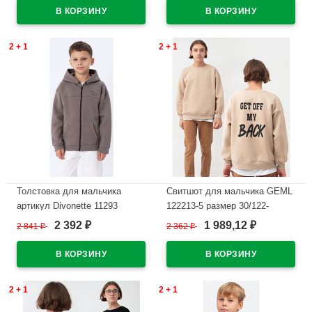
В наличии
В наличии
2 + 1
2 + 1
Толстовка для мальчика
Свитшот для мальчика GEML
артикул Divonette 11293
122213-5 размер 30/122-
размер 36/140-42/158 цвет
44/164 цвет бежевый
2 392
1 989,12
2 841
₽
2 362
₽
₽
₽
Тауп
В наличии
В наличии
2 + 1
2 + 1