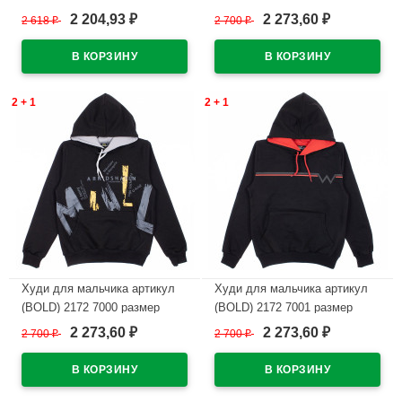
34/134-44/164 цвет фисташка
36/140-48/176 цвет оливковый
2 204,93
2 273,60
2 618
₽
2 700
₽
₽
₽
В наличии
В наличии
2 + 1
2 + 1
Худи для мальчика артикул
Худи для мальчика артикул
(BOLD) 2172 7000 размер
(BOLD) 2172 7001 размер
36/140-48/176 цвет черный
36/140-48/176 цвет черный
2 273,60
2 273,60
2 700
₽
2 700
₽
₽
₽
В наличии
В наличии