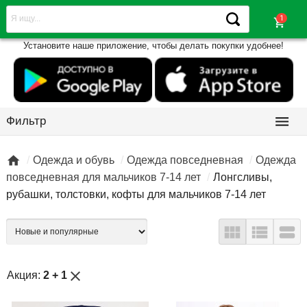
shopping_cart
Установите наше приложение, чтобы делать покупки удобнее!

Фильтр

Одежда и обувь
Одежда повседневная
Одежда
повседневная для мальчиков 7-14 лет
Лонгсливы,
рубашки, толстовки, кофты для мальчиков 7-14 лет



close
Акция:
2 + 1