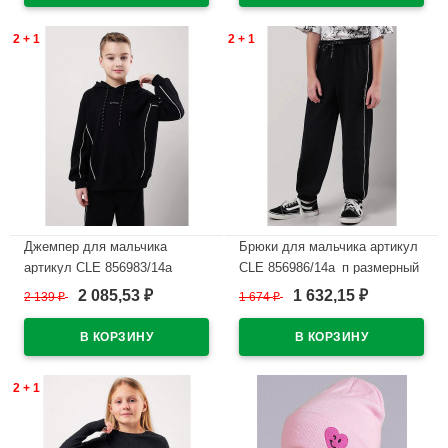
2 + 1
2 + 1
Джемпер для мальчика
Брюки для мальчика артикул
артикул CLE 856983/14а
CLE 856986/14а_п размерный
размер 32/128-42/158 цвет
ряд 34/134-42/158 цвет
2 085,53
1 632,15
2 139
₽
1 674
₽
₽
₽
черный
черный
В наличии
В наличии
2 + 1