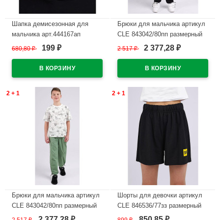
Шапка демисезонная для
Брюки для мальчика артикул
мальчика арт.444167ап
CLE 843042/80пп размерный
(CLEVER) размер 52-54 цвет
ряд 34/134-42/158 цвет
199
2 377,28
680,80
₽
2 517
₽
₽
₽
черный
черный
В наличии
В наличии
2 + 1
2 + 1
Брюки для мальчика артикул
Шорты для девочки артикул
CLE 843042/80пп размерный
CLE 846536/77зз размерный
ряд 34/134-42/158 цвет
ряд 34/134-42/158 цвет
2 377,28
850,85
₽
₽