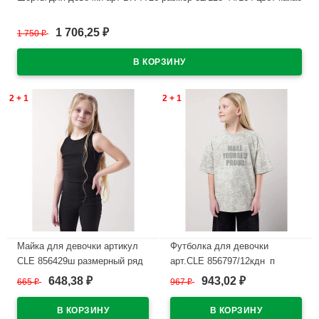
В наличии
1 706,25
1 750
₽
₽
2 + 1
2 + 1
Майка для девочки артикул
Футболка для девочки
CLE 856429ш размерный ряд
арт.CLE 856797/12кдн_п
32/128-42/158 цвет черный
размер 32/128-42/158 цвет
648,38
943,02
665
₽
967
₽
₽
₽
молочно-серый
В наличии
В наличии