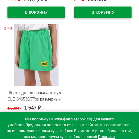
2 517
899
₽
₽
зеленый
черный
В наличии
В наличии
2 + 1
Шорты для девочки артикул
CLE 846536/77зз размерный
ряд 34/134-42/158 цвет
1 547
1 638
₽
₽
зеленый
Мы используем куки-файлы (cookies) для вашего
В наличии
удобства.Продолжая пользоваться нашим сайтом, вы соглашаетесь
на использование нами куки-файлов.Вы можете узнать больше о том,
как мы используем куки-файлы, в нашей
Политике