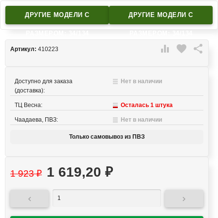
ДРУГИЕ МОДЕЛИ C
ДРУГИЕ МОДЕЛИ C
РАЗМЕРОМ: 34/134
РАЗМЕРОМ: 34/134

favorite

Артикул:
410223
Доступно для заказа
Нет в наличии
(доставка):
ТЦ Весна:
Осталась 1 штука
Чаадаева, ПВЗ:
Нет в наличии
Только самовывоз из ПВЗ
1 619,20
₽
1 923
₽

