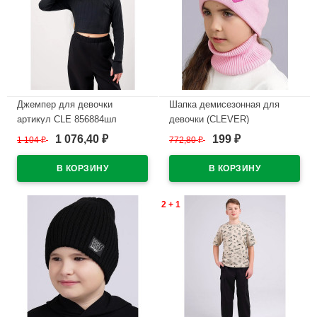
Джемпер для девочки
Шапка демисезонная для
артикул CLE 856884шл
девочки (CLEVER)
размер 34/134-40/152 цвет
арт.544031вн размер 52-54
1 076,40
199
1 104
₽
772,80
₽
₽
₽
черный
цвет розовый
В наличии
В наличии
2 + 1