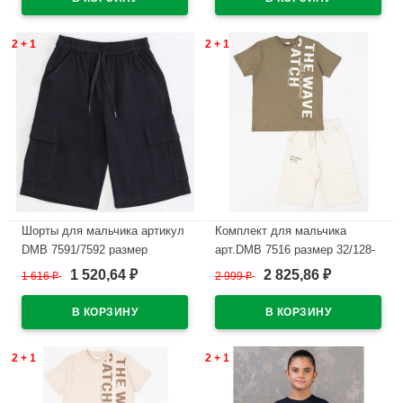
2 + 1
2 + 1
Шорты для мальчика артикул
Комплект для мальчика
DMB 7591/7592 размер
арт.DMB 7516 размер 32/128-
34/134-44/164 цвет черный
44/164 (футболка+шорты)
1 520,64
2 825,86
1 616
₽
2 999
₽
₽
₽
цвет хаки
В наличии
В наличии
2 + 1
2 + 1