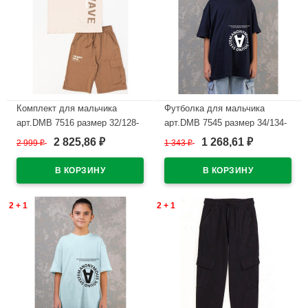
Комплект для мальчика
Футболка для мальчика
арт.DMB 7516 размер 32/128-
арт.DMB 7545 размер 34/134-
44/164 (футболка+шорты)
44/164 цвет темно-синий
2 825,86
1 268,61
2 999
₽
1 343
₽
₽
₽
цвет крем
В наличии
В наличии
2 + 1
2 + 1