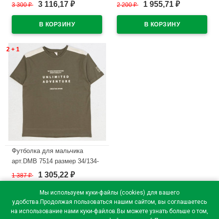
44/164 цвет хаки
34/134-44/164 цвет темно-
3 116,17
1 955,71
3 300
₽
2 200
₽
₽
₽
синий
В наличии
В наличии
2 + 1
Футболка для мальчика
арт.DMB 7514 размер 34/134-
44/164 цвет хаки
1 305,22
1 387
₽
₽
В наличии
Мы используем куки-файлы (cookies) для вашего
удобства.Продолжая пользоваться нашим сайтом, вы соглашаетесь
на использование нами куки-файлов.Вы можете узнать больше о том,