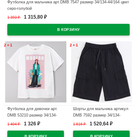
Футболка для мальчика арт.DMB 7547 размер 34/134-44/164 цвет
серо-голубой
1 315,80
1 393
₽
₽
В наличии
2 + 1
2 + 1
Футболка для девочки арт.
Шорты для мальчика артикул
DMB 53210 размер 34/134-
DMB 7592 размер 34/134-
44/164 цвет пыльная роза
44/164 цвет темно-синий
1 326
1 520,64
1 404
₽
1 616
₽
₽
₽
В наличии
В наличии