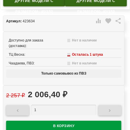
ДРУГИЕ МОДЕЛИ C
ДРУГИЕ МОДЕЛИ C
РАЗМЕРОМ: 40/152
РАЗМЕРОМ: 40/152

favorite

Артикул:
423634
Доступно для заказа
Нет в наличии
(доставка):
ТЦ Весна:
Осталась 1 штука
Чаадаева, ПВЗ:
Нет в наличии
Только самовывоз из ПВЗ
2 006,40
₽
2 257
₽

