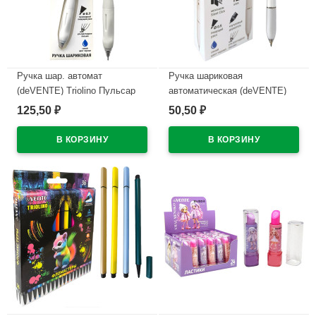
Ручка шар. автомат
Ручка шариковая
(deVENTE) Triolino Пульсар
автоматическая (deVENTE)
(Pulsar) н/
ПРОСТО БЕЛЫЙ (JUST
125,50
50,50
₽
₽
проз.корп.синий,0,7мм
WHITE) непрозрачный корпус,
арт.5070609 (Ст12)
каучуковый держатель,
синий, 0,5мм, масло
В наличии
арт.5070500 (Ст.12)
В наличии