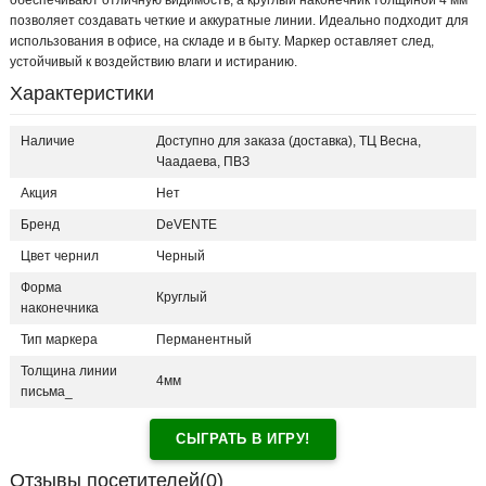
обеспечивают отличную видимость, а круглый наконечник толщиной 4 мм
позволяет создавать четкие и аккуратные линии. Идеально подходит для
использования в офисе, на складе и в быту. Маркер оставляет след,
устойчивый к воздействию влаги и истиранию.
Характеристики
Наличие
Доступно для заказа (доставка), ТЦ Весна,
Чаадаева, ПВЗ
Акция
Нет
Бренд
DeVENTE
Цвет чернил
Черный
Форма
Круглый
наконечника
Тип маркера
Перманентный
Толщина линии
4мм
письма_
СЫГРАТЬ В ИГРУ!
Отзывы посетителей(
0
)