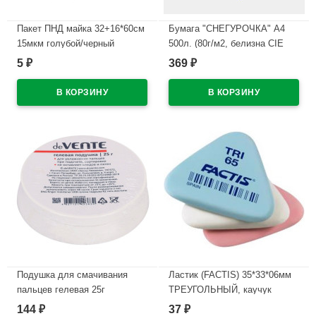
Пакет ПНД майка 32+16*60см
Бумага "СНЕГУРОЧКА" А4
15мкм голубой/черный
500л. (80г/м2, белизна CIE
ЗВЁЗДЫ (Ст.50/1000)
146%) (АО "СЛПК"I)
5
369
₽
₽
В наличии
В наличии
Подушка для смачивания
Ластик (FACTIS) 35*33*06мм
пальцев гелевая 25г
ТРЕУГОЛЬНЫЙ, каучук
deVENTE арт.4151600
арт.TRI-65
144
37
₽
₽