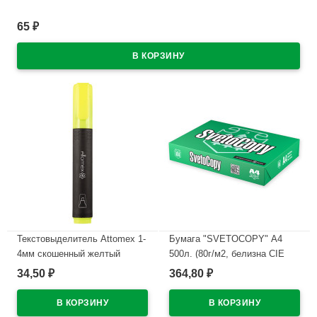
В наличии
65
₽
Текстовыделитель Attomex 1-
Бумага "SVETOCOPY" А4
4мм скошенный желтый
500л. (80г/м2, белизна CIE
арт.5045300
146%) (Светогорский ЦБК)
34,50
364,80
₽
₽
В наличии
В наличии