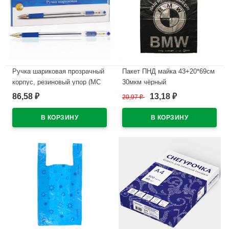
Ручка шариковая прозрачный
Пакет ПНД майка 43+20*69см
корпус, резиновый упор (MC
30мкм чёрный
Gold) синий, 0,5мм, масло
WWW/World(Ст.50/500)
86,58
13,18
₽
20,97
₽
₽
арт.BMC-02
В наличии
В наличии