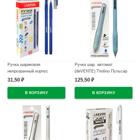
Ручка шариковая
Ручка шар. автомат
непрозрачный корпус
(deVENTE) Triolino Пульсар
(deVENTE) Простые линии
(Pulsar) н/
31,50
125,50
₽
₽
(EasyLine) синий, 0,7мм, игла
проз.корп.синий,0,7мм
синий корпус арт.5073626
арт.5070610 (Ст12)
В наличии
В наличии