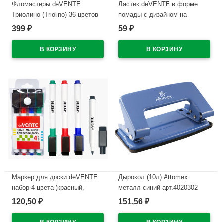
Фломастеры deVENTE
Ластик deVENTE в форме
Триолино (Triolino) 36 цветов
помады с дизайном на
трехгранные картонная
корпусе арт.8030619
399
59
₽
₽
коробка арт.5084500
В наличии
В наличии
Маркер для доски deVENTE
Дырокол (10л) Attomex
набор 4 цвета (красный,
металл синий арт.4020302
синий, черный, зеленый) 2мм
120,50
151,56
₽
₽
В наличии
колпачок со стирателем и
магнитом для крепления