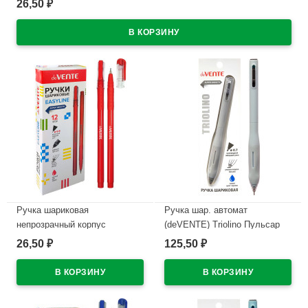
26,50
₽
В наличии
Ручка шариковая
Ручка шар. автомат
непрозрачный корпус
(deVENTE) Triolino Пульсар
(deVENTE) Простые линии
(Pulsar) н/
26,50
125,50
₽
₽
(EasyLine) красный, 0,7мм,
проз.корп.синий,0,7мм
игла красный корпус
арт.5070611 (Ст12)
арт.5073628
В наличии
В наличии