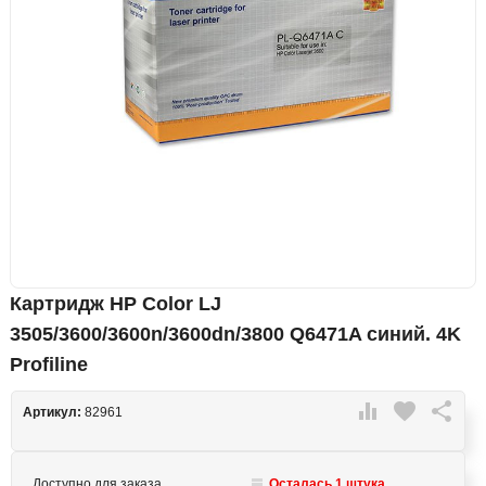
Картридж HP Color LJ
3505/3600/3600n/3600dn/3800 Q6471A синий. 4K
Profiline

favorite

Артикул:
82961
Доступно для заказа
Осталась 1 штука