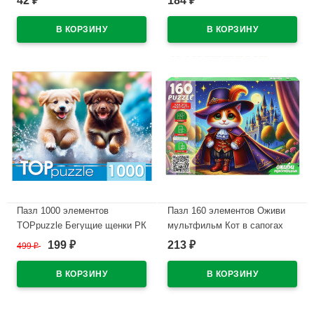
42
184
₽
₽
В наличии
В наличии
Пазл 1000 элементов
Пазл 160 элементов Оживи
TOPpuzzle Бегущие щенки РК
мультфильм Кот в сапогах
арт.ХТП1000-8737
РК арт.П160-3548
199
213
499
₽
₽
₽
В наличии
В наличии