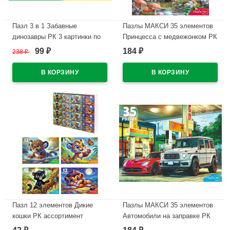
Пазл 3 в 1 Забавные
Пазлы МАКСИ 35 элементов
динозавры РК 3 картинки по
Принцесса с медвежонком РК
49 элементов арт.П-3461
арт.Ф35-3426
99
184
238
₽
₽
₽
В наличии
В наличии
Пазл 12 элементов Дикие
Пазлы МАКСИ 35 элементов
кошки РК ассортимент
Автомобили на заправке РК
арт.П12-2382
арт.Ф35-3422