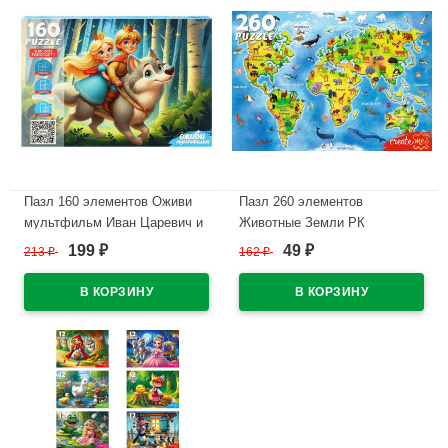
Пазл 160 элементов Оживи
Пазл 260 элементов
мультфильм Иван Царевич и
Животные Земли РК
серый волк РК арт.П160-3546
арт.ПУ260-8700
199
49
213
₽
162
₽
₽
₽
В наличии
В наличии