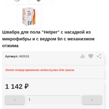
Швабра для пола "Helper" с насадкой из
микрофибры и с ведром 9л с механизмом
отжима

favorite

Артикул:
460918
Этот товар временно недоступен для заказа
1 142
₽

