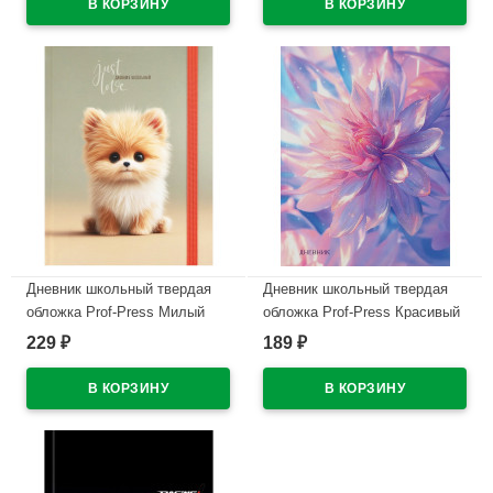
В наличии
Дневник школьный твердая
Дневник школьный твердая
обложка Prof-Press Милый
обложка Prof-Press Красивый
песик-1 софт-тач с цветной
цветок-1 глянцевая
229
189
₽
₽
резинкой арт.Д40-9450
ламинация глиттер арт.Д40-
9491
В наличии
В наличии