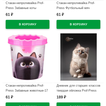
Стакан-непроливайка Prof-
Стакан-непроливайка Prof-
Press Забавные коты
Press Футбольный мяч
арт.С-0934
арт.С-0936
61
61
₽
₽
В наличии
В наличии
Стакан-непроливайка Prof-
Дневник для старших классов
Press Забавные животные-17
твердая обложка Prof-Press
арт.С-0930
Милый котик-5 выборочный
61
189
₽
₽
лак арт.Д48-9456
В наличии