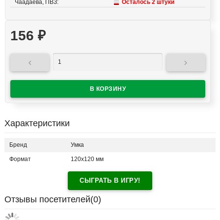
Чаадаева, ПВЗ:
Осталось 2 штуки
156
₽


Характеристики
Бренд
Умка
Формат
120х120 мм
СЫГРАТЬ В ИГРУ!
Отзывы посетителей(
0
)