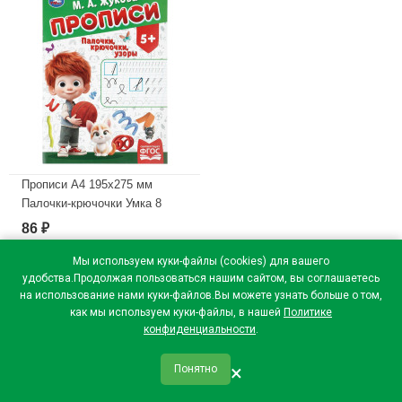
Прописи А4 195х275 мм
Палочки-крючочки Умка 8
листов арт.978-5-506-11503-8
86
₽
В наличии
Мы используем куки-файлы (cookies) для вашего
удобства.Продолжая пользоваться нашим сайтом, вы соглашаетесь
на использование нами куки-файлов.Вы можете узнать больше о том,
как мы используем куки-файлы, в нашей
Политике
конфиденциальности
.
×
Понятно
qr_code
home
favorite
verified
person
Главная
Закладки
Мои купоны
Профиль