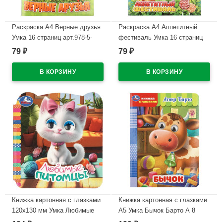
Раскраска А4 Верные друзья
Раскраска А4 Аппетитный
Умка 16 страниц арт.978-5-
фестиваль Умка 16 страниц
506-11527-4
арт.978-5-506-11516-8
79
79
₽
₽
В наличии
В наличии
Книжка картонная с глазками
Книжка картонная с глазками
120х130 мм Умка Любимые
А5 Умка Бычок Барто А 8
питомцы 8 стр арт.978-5-506-
страниц арт.978-5-506-11253-2