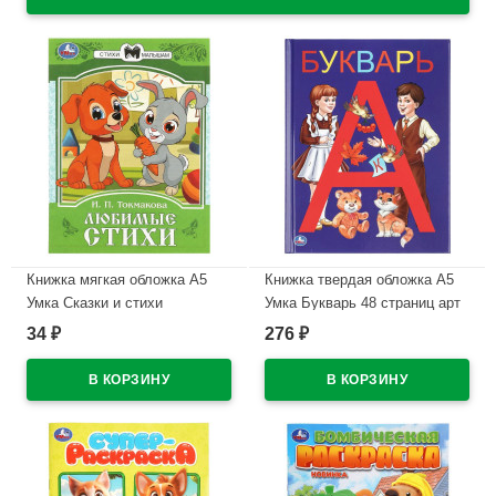
Книжка мягкая обложка А5
Книжка твердая обложка А5
Умка Сказки и стихи
Умка Букварь 48 страниц арт
малышам Токмакова арт.978-
978-5-506-03754-5
34
276
₽
₽
5-506-08774-8
В наличии
В наличии