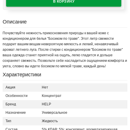
Описание
Почувствуйте нежность прикосновения природы к вашей коже с
кондиционером для белья "Босиком по траве". Этот литр свежести
подарит вашим вещам невероятную мягкость и легкий, ненавязчивый
аромат летнего луга. После стирки с кондиционером "Босиком по траве"
ваша одежда станет приятной на ощупь, легко гладится и дольше
сохраняет свежесть. Позвольте себе насладиться ощущением комфорта и
уюта, словно вы идете босиком по мягкой траве, каждый день!
Характеристики
Акция
Нет
Особенности
Концентрат
Бренд
HELP
Назначение
Универсальное
Тип
Жидкость
Состав
5% КПАВ; 5%: консервант, ароматизирующая