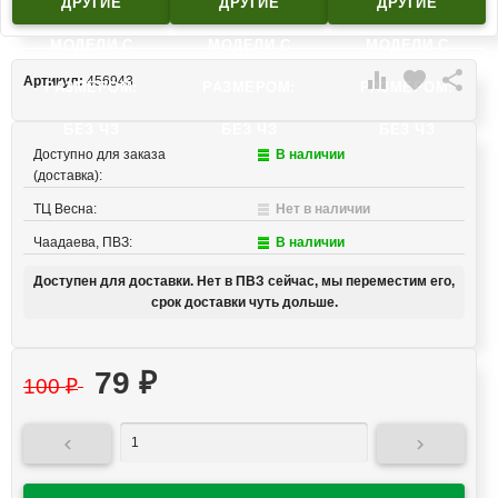
ДРУГИЕ
ДРУГИЕ
ДРУГИЕ
МОДЕЛИ C
МОДЕЛИ C
МОДЕЛИ C

favorite

Артикул:
456943
РАЗМЕРОМ:
РАЗМЕРОМ:
РАЗМЕРОМ:
БЕЗ ЧЗ
БЕЗ ЧЗ
БЕЗ ЧЗ
Доступно для заказа
В наличии
(доставка):
ТЦ Весна:
Нет в наличии
Чаадаева, ПВЗ:
В наличии
Доступен для доставки. Нет в ПВЗ сейчас, мы переместим его,
срок доставки чуть дольше.
79
₽
100
₽

