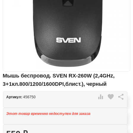
Мышь беспровод. SVEN RX-260W (2,4GHz,
3+1кл.800/1200/1600DPI,блист.), черный

favorite

Артикул:
456750
Этот товар временно недоступен для заказа