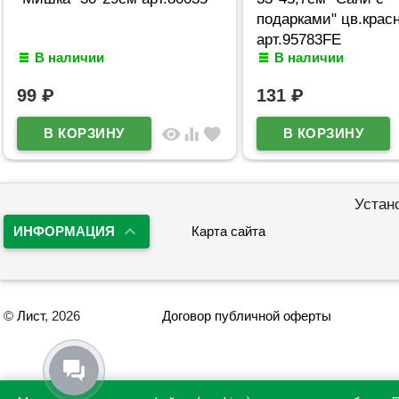
подарками" цв.крас
арт.95783FE
В наличии
В наличии
99
₽
131
₽
visibility
equalizer
favorite
Устан
ИНФОРМАЦИЯ
Карта сайта
©
Лист
, 2026
Договор публичной оферты