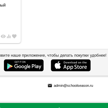
ный
visibility
equalizer
favorite
овите наше приложение, чтобы делать покупки удобнее!
email
admin@schoolseason.ru