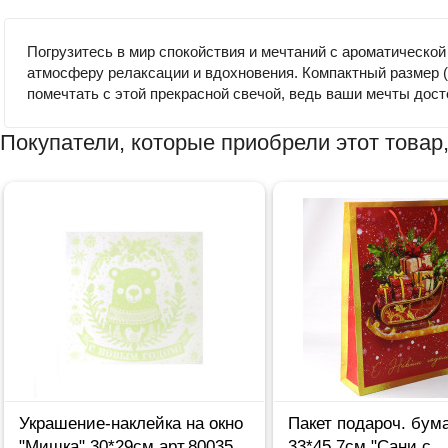
Погрузитесь в мир спокойствия и мечтаний с ароматическо
атмосферу релаксации и вдохновения. Компактный размер (4
помечтать с этой прекрасной свечой, ведь ваши мечты дос
Покупатели, которые приобрели этот товар,
Украшение-наклейка на окно
Пакет подароч. бум
"Мишка" 30*29см арт.80035
33*45,7см "Сани с