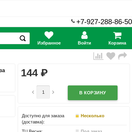
+7-927-288-86-50
Избранное
Войти
Корзина
₽
144
за


Доступно для заказа
Несколько
(доставка):
ТЦ Весна:
Под заказ