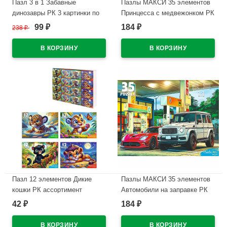
Пазл 3 в 1 Забавные
Пазлы МАКСИ 35 элементов
динозавры РК 3 картинки по
Принцесса с медвежонком РК
49 элементов арт.П-3461
арт.Ф35-3426
99
184
238
₽
₽
₽
В наличии
В наличии
Пазл 12 элементов Дикие
Пазлы МАКСИ 35 элементов
кошки РК ассортимент
Автомобили на заправке РК
арт.П12-2382
арт.Ф35-3422
42
184
₽
₽
В наличии
В наличии