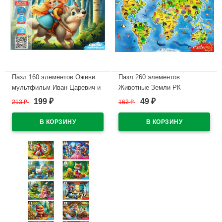
Пазл 160 элементов Оживи
Пазл 260 элементов
мультфильм Иван Царевич и
Животные Земли РК
серый волк РК арт.П160-3546
арт.ПУ260-8700
199
49
213
₽
162
₽
₽
₽
В наличии
В наличии