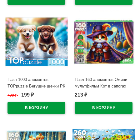
Пазл 1000 элементов
Пазл 160 элементов Оживи
TOPpuzzle Бегущие щенки РК
мультфильм Кот в сапогах
арт.ХТП1000-8737
РК арт.П160-3548
199
213
499
₽
₽
₽
В наличии
В наличии