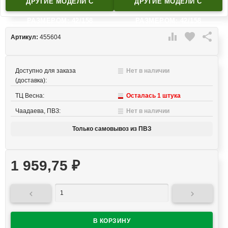
ДРУГИЕ МОДЕЛИ C
ДРУГИЕ МОДЕЛИ C
РАЗМЕРОМ: 42/158
РАЗМЕРОМ: 42/158

favorite

Артикул:
455604
Доступно для заказа
Нет в наличии
(доставка):
ТЦ Весна:
Осталась 1 штука
Чаадаева, ПВЗ:
Нет в наличии
Только самовывоз из ПВЗ
1 959,75
₽

