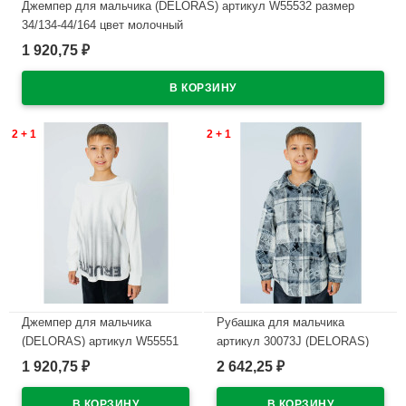
Джемпер для мальчика (DELORAS) артикул W55532 размер
34/134-44/164 цвет молочный
1 920,75
₽
В наличии
2 + 1
2 + 1
Джемпер для мальчика
Рубашка для мальчика
(DELORAS) артикул W55551
артикул 30073J (DELORAS)
размер 34/134-44/164 цвет
размер цвет серый
1 920,75
2 642,25
₽
₽
молочный
В наличии