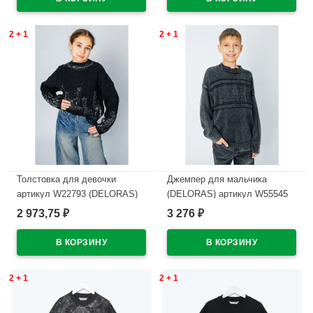
В наличии
2 + 1
2 + 1
Толстовка для девочки
Джемпер для мальчика
артикул W22793 (DELORAS)
(DELORAS) артикул W55545
размер цвет черный
размер 34/134-44/164 цвет
2 973,75
3 276
₽
₽
темно-серый
В наличии
В наличии
2 + 1
2 + 1