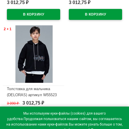
размер 34/134-44/164 цвет
размер цвет черный
3 012,75
3 012,75
₽
₽
черный
В наличии
В наличии
2 + 1
Толстовка для мальчика
(DELORAS) артикул W55523
размер 34/134-44/164 цвет
3 012,75
3 090
₽
₽
черный
Мы используем куки-файлы (cookies) для вашего
В наличии
удобства.Продолжая пользоваться нашим сайтом, вы соглашаетесь
на использование нами куки-файлов.Вы можете узнать больше о том,