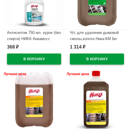
Антисептик 750 мл. курок (без
Ч/с для удаления дымовой
спирта) НИКА Аквамусс
смолы,копоти Ника-КМ 6кг
(Ст.15)
высокощелочное (пенное)
368
1 314
₽
₽
В наличии
В наличии
Лучшая цена
Лучшая цена