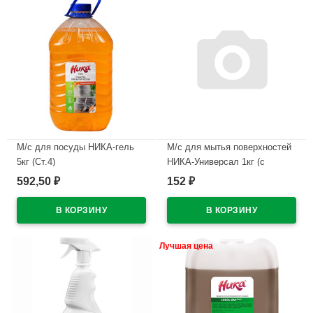
М/с для посуды НИКА-гель
М/с для мытья поверхностей
5кг (Ст.4)
НИКА-Универсал 1кг (с
антибак. эффектом) (Ст.12)
592,50
152
₽
₽
В наличии
В наличии
Лучшая цена