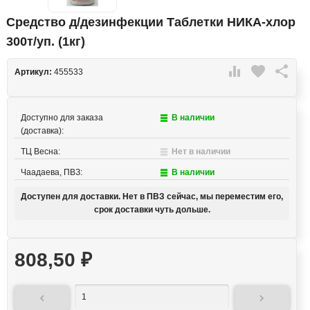
Средство д/дезинфекции Таблетки НИКА-хлор
300т/уп. (1кг)

favorite

Артикул:
455533
Доступно для заказа
В наличии
(доставка):
ТЦ Весна:
Нет в наличии
Чаадаева, ПВЗ:
В наличии
Доступен для доставки. Нет в ПВЗ сейчас, мы переместим его,
срок доставки чуть дольше.
808,50
₽

