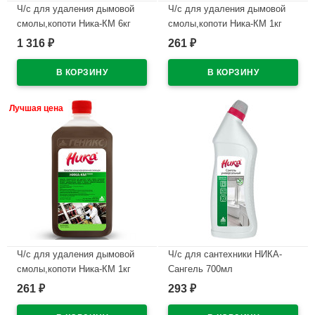
Ч/с для удаления дымовой
Ч/с для удаления дымовой
смолы,копоти Ника-КМ 6кг
смолы,копоти Ника-КМ 1кг
высокощелочное (беспенное)
высокощелочное (беспенное)
1 316
261
₽
₽
В наличии
В наличии
Лучшая цена
Ч/с для удаления дымовой
Ч/с для сантехники НИКА-
смолы,копоти Ника-КМ 1кг
Сангель 700мл
высокощелочное (пенное)
антибактериальный (Ст.12)
261
293
₽
₽
В наличии
В наличии