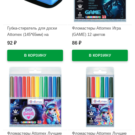
Губка-стиратель для доски
Фломастеры Attomex Игра
Attomex (145*65мм) на
(GAME) 12 цветов
магните арт.6022302
вентилируемый колпачок,
92
86
₽
₽
пластиковый блистер
В наличии
арт.5081619
В наличии
Фломастеры Attomex Лучшие
Фломастеры Attomex Лучшие