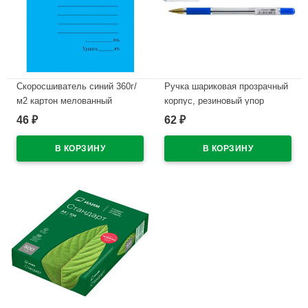
Скоросшиватель синий 360г/
Ручка шариковая прозрачный
м2 картон мелованный
корпус, резиновый упор
пробитый арт.743121
(PIANO) аналог МС Голд (MC
46
62
₽
₽
Gold) синий, 0,5мм арт.PT-
В наличии
205-12
В наличии