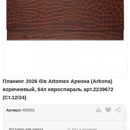
Планинг 2026 б/в Attomex Аркона (Arkona)
коричневый, 64л евроспираль арт.2239672
(Ст.12/24)

favorite

Артикул:
455531
Доступно для заказа
Нет в наличии