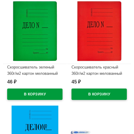
Скоросшиватель зеленый
Скоросшиватель красный
360г/м2 картон мелованный
360г/м2 картон мелованный
пробитый арт.660586
пробитый арт.660584
46
45
₽
₽
В наличии
В наличии