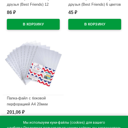
друзья (Best Friends) 12
друзья (Best Friends) 6 цветов
цветов вентилируемый
вентилируемый колпачок,
86
45
₽
₽
колпачок, пластиковый
пластиковый блистер
блистер арт.5081618
арт.5080618
В наличии
В наличии
Папка-файл с боковой
перфорацией А4 20мкм
апельсиновая корка (Attomex)
201,06
₽
КОМПЛЕКТ 100шт./уп.
арт.3050903
Мы используем куки-файлы (cookies) для вашего