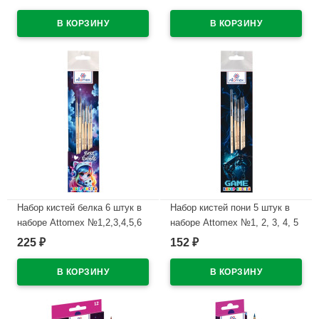
арт.5032109
Limits) арт.8072607
В наличии
В наличии
Набор кистей белка 6 штук в
Набор кистей пони 5 штук в
наборе Attomex №1,2,3,4,5,6
наборе Attomex №1, 2, 3, 4, 5
Лучшие друзья (Best Friends)
Игра (GAME) арт.8072604
225
152
₽
₽
арт.8072603
В наличии
В наличии