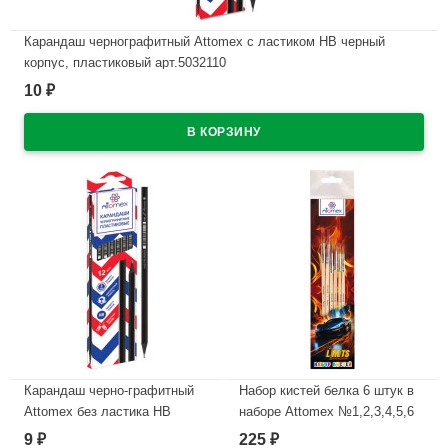
Карандаш чернографитный Attomex с ластиком НВ черный
корпус, пластиковый арт.5032110
10
₽
В наличии
Карандаш черно-графитный
Набор кистей белка 6 штук в
Attomex без ластика НВ
наборе Attomex №1,2,3,4,5,6
черный корпус, пластиковы
Никаких ограничений (No
9
225
₽
₽