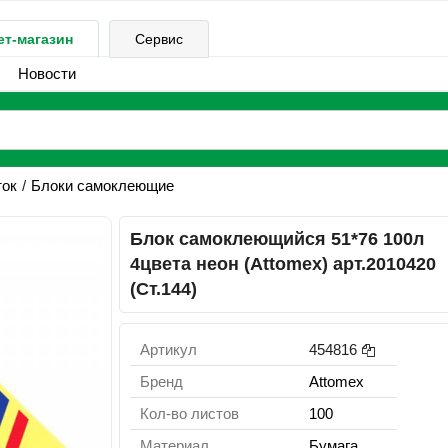
ет-магазин
Сервис
Новости
ток
Блоки самоклеющие
Блок самоклеющийся 51*76 100л
4цвета неон (Attomex) арт.2010420
(Ст.144)
Артикул
454816
Бренд
Attomex
Кол-во листов
100
Материал
Бумага