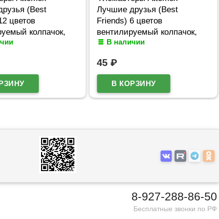
рузья (Best
Лучшие друзья (Best
 12 цветов
Friends) 6 цветов
руемый колпачок,
вентилируемый колпачок,
ичии
В наличии
овый блистер
пластиковый блистер
618
арт.5080618
45
₽
8-927-288-86-50
Бесплатные звонки по РФ