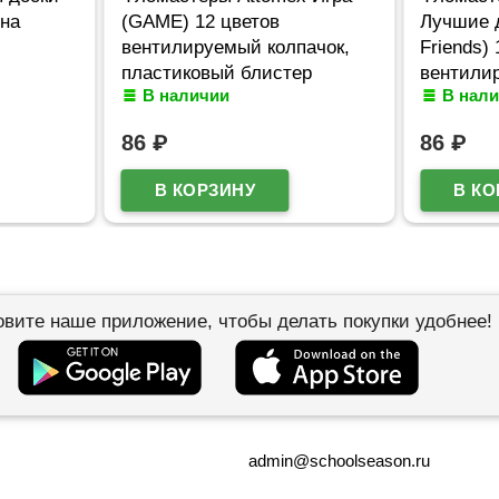
 на
(GAME) 12 цветов
Лучшие д
вентилируемый колпачок,
Friends)
пластиковый блистер
вентили
В наличии
В нал
арт.5081619
пластик
арт.5081
86
₽
86
₽
овите наше приложение, чтобы делать покупки удобнее!
admin@schoolseason.ru