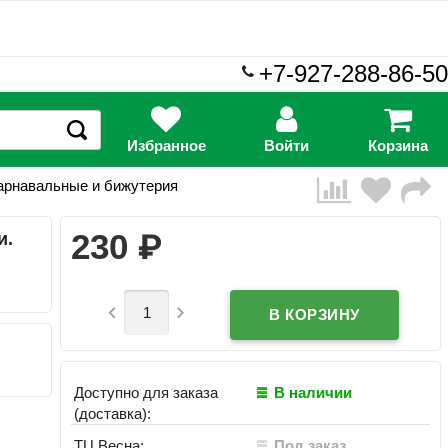
+7-927-288-86-50
Избранное
Войти
Корзина
арнавальные и бижутерия
₽
230
и.


Доступно для заказа
В наличии
(доставка):
ТЦ Весна:
Под заказ