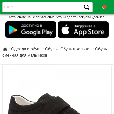
shopping_cart
Установите наше приложение, чтобы делать покупки удобнее!

Одежда и обувь
Обувь
Обувь школьная
Обувь
сменная для мальчиков