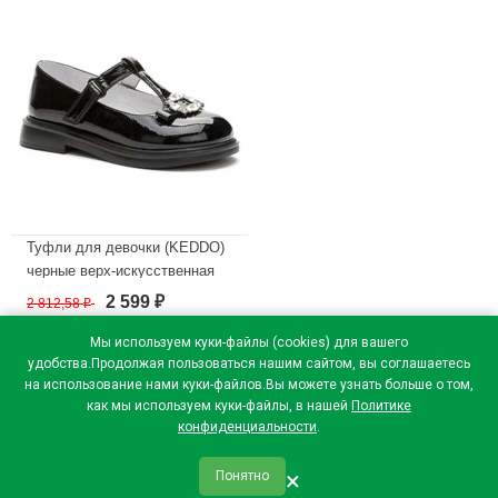
Туфли для девочки (KEDDO)
черные верх-искусственная
кожа лак подкладка-
2 599
2 812,58
₽
₽
натуральная кожа артикул
956401/05-02
Мы используем куки-файлы (cookies) для вашего
удобства.Продолжая пользоваться нашим сайтом, вы соглашаетесь
В наличии
на использование нами куки-файлов.Вы можете узнать больше о том,
как мы используем куки-файлы, в нашей
Политике
конфиденциальности
.
×
Понятно
qr_code
home
favorite
verified
person