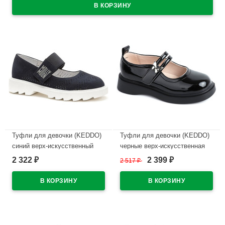
Туфли для девочки (KEDDO)
Туфли для девочки (KEDDO)
синий верх-искусственный
черные верх-искусственная
нубук подкладка-натуральная
кожа лак подкладка-
2 322
2 399
₽
2 517
₽
₽
кожа артикул 956403/02-03
натуральная кожа артикул
558007/03-01
В наличии
В наличии