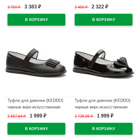
кожа подкладка-натуральная
подкладка-натуральная кожа
3 383
2 322
3 759
₽
2 450
₽
₽
₽
кожа артикул 558004/98-01
артикул 956408/01-01
В наличии
В наличии
Туфли для девочки (KEDDO)
Туфли для девочки (KEDDO)
черные верх-искусственная
черные верх-искусственная
кожа лак подкладка-
кожа лак подкладка-
1 999
1 999
2 657,64
₽
2 735,96
₽
₽
₽
натуральная кожа артикул
натуральная кожа артикул
956408/03-01
956408/04-02
В наличии
В наличии