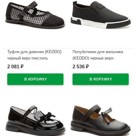
Туфли для девочки (KEDDO)
Полуботинки для мальчика
черный верх-текстиль
(KEDDO) черные верх-
подкладка-натуральная кожа
искусственная кожа
2 081
2 536
₽
₽
артикул 956408/01-02
подкладка-натуральная кожа
артикул 558145/25-01
В наличии
В наличии