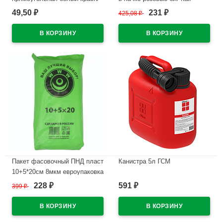
полоса 800этикеток арт.30-
49,50
231
₽
425,08
₽
₽
В наличии
1652
В наличии
Пакет фасовочный ПНД пласт
Канистра 5л ГСМ
10+5*20см 8мкм евроупаковка
В наличии
228
591
399
₽
₽
₽
В наличии