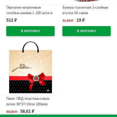
Перчатки нитриловые
Бумага туалетная 1-слойная
голубые размер L 100 штук в
втулка 54 серая
упаковке
Классическая (Ст.40)
512
19
₽
31,26
₽
₽
В наличии
В наличии
Пакет ПВД пластмассовые
ручки 36*37+10см 100мкм
Жадор
56,61
90,06
₽
₽