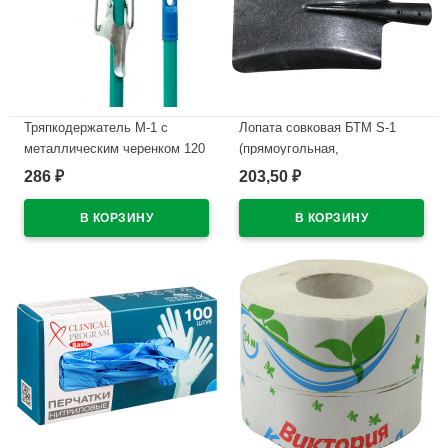
Тряпкодержатель М-1 с
Лопата совковая БТМ S-1
металлическим черенком 120
(прямоугольная,
см уп.
песочная,угольная)
286
203,50
₽
₽
рельсовая сталь
В наличии
В наличии