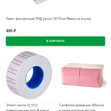
Пакет фасовочный ПНД рулон 24*37см 08мкм на втулке
В наличии
490
₽
Этикет-лента 21,5*12
Салфетки бумажные 400штук
прямоугольная белый красн/
в пачке розовые биг-пак