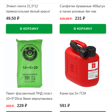
Этикет-лента 21,5*12
Салфетки бумажные 400штук
прямоугольная белый красн/
в пачке розовые биг-пак
полоса 800этикеток арт.30-
49,50
231
₽
425,08
₽
₽
В наличии
1652
В наличии
Пакет фасовочный ПНД пласт
Канистра 5л ГСМ
10+5*20см 8мкм евроупаковка
В наличии
228
591
399
₽
₽
₽
В наличии