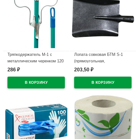
Тряпкодержатель М-1 с
Лопата совковая БТМ S-1
металлическим черенком 120
(прямоугольная,
см уп.
песочная,угольная)
286
203,50
₽
₽
рельсовая сталь
В наличии
В наличии