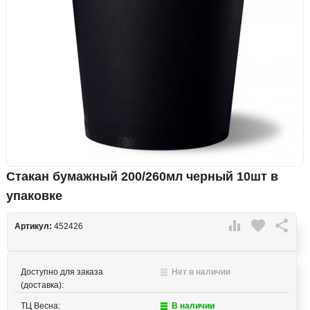
Стакан бумажный 200/260мл черный 10шт в
упаковке

favorite

Артикул:
452426
Доступно для заказа
Нет в наличии
(доставка):
ТЦ Весна:
В наличии