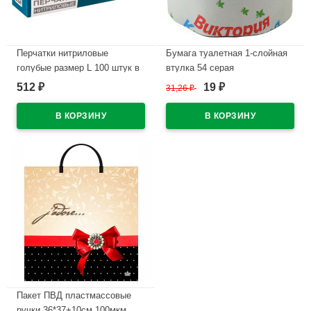
Перчатки нитриловые
Бумага туалетная 1-слойная
голубые размер L 100 штук в
втулка 54 серая
упаковке
Классическая (Ст.40)
512
19
₽
31,26
₽
₽
В наличии
В наличии
Пакет ПВД пластмассовые
ручки 36*37+10см 100мкм