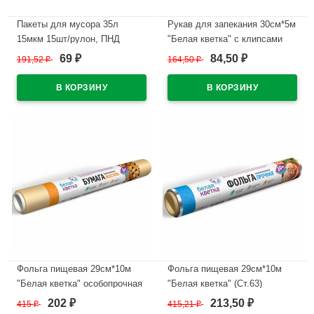
Пакеты для мусора 35л
Рукав для запекания 30см*5м
15мкм 15шт/рулон, ПНД
"Белая кветка" с клипсами
зеленые с завязками "Белая
(Ст.24)
69
84,50
191,52
₽
164,50
₽
₽
₽
кветка" (Ст.40)
В наличии
В наличии
Фольга пищевая 29см*10м
Фольга пищевая 29см*10м
"Белая кветка" особопрочная
"Белая кветка" (Ст.63)
(Ст.60)
202
213,50
415
₽
415,21
₽
₽
₽
В наличии