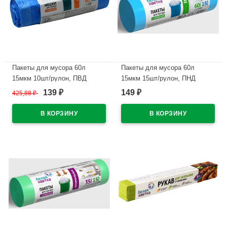
Пакеты для мусора 60л
Пакеты для мусора 60л
15мкм 10шт/рулон, ПВД
15мкм 15шт/рулон, ПНД
синие "Белая кветка" (Ст.25)
синие "Белая кветка" (Ст.20)
139
149
425,88
₽
₽
₽
В наличии
В наличии