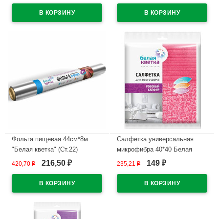
В наличии
Фольга пищевая 44см*8м
Салфетка универсальная
"Белая кветка" (Ст.22)
микрофибра 40*40 Белая
кветка "Розовый сапфир"
216,50
149
420,70
₽
235,21
₽
₽
₽
В наличии
(Ст.35)
В наличии