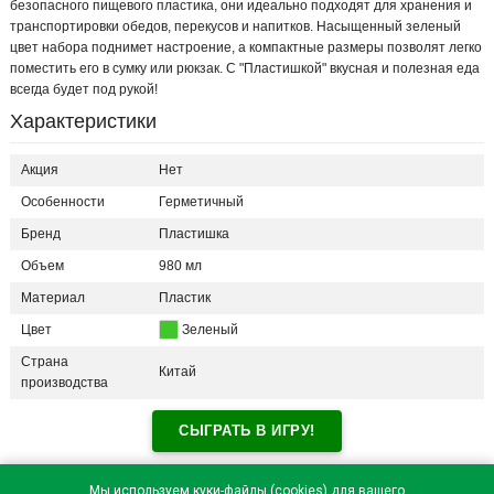
безопасного пищевого пластика, они идеально подходят для хранения и
транспортировки обедов, перекусов и напитков. Насыщенный зеленый
цвет набора поднимет настроение, а компактные размеры позволят легко
поместить его в сумку или рюкзак. С "Пластишкой" вкусная и полезная еда
всегда будет под рукой!
Характеристики
Акция
Нет
Особенности
Герметичный
Бренд
Пластишка
Объем
980 мл
Материал
Пластик
Цвет
Зеленый
Страна
Китай
производства
СЫГРАТЬ В ИГРУ!
Отзывы посетителей(
0
)
Мы используем куки-файлы (cookies) для вашего