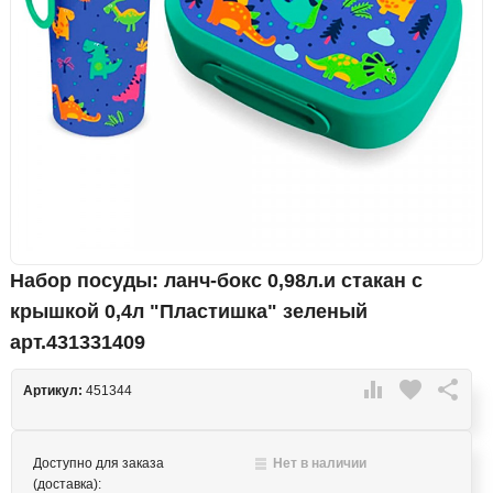
Набор посуды: ланч-бокс 0,98л.и стакан с
крышкой 0,4л "Пластишка" зеленый
арт.431331409

favorite

Артикул:
451344
Доступно для заказа
Нет в наличии
(доставка):