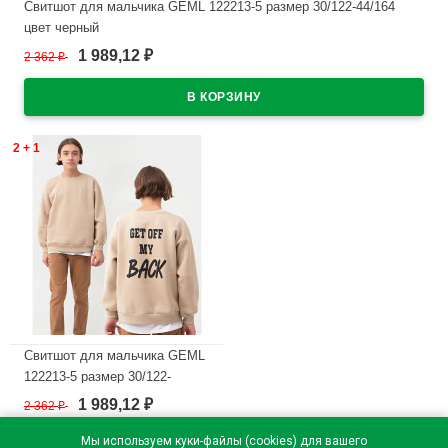
Свитшот для мальчика GEML 122213-5 размер 30/122-44/164
цвет черный
1 989,12
2 362
₽
₽
В наличии
2 + 1
Свитшот для мальчика GEML
122213-5 размер 30/122-
44/164 цвет бежевый
1 989,12
2 362
₽
₽
В наличии
Мы используем куки-файлы (cookies) для вашего