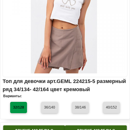
Топ для девочки арт.GEML 224215-5 размерный
ряд 34/134- 42/164 цвет кремовый
Варианты:
32/128
36/140
38/146
40/152