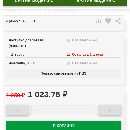
ДРУГИЕ МОДЕЛИ C
ДРУГИЕ МОДЕЛИ C
РАЗМЕРОМ: 32/128
РАЗМЕРОМ: 32/128

favorite

Артикул:
451080
Доступно для заказа
Нет в наличии
(доставка):
ТЦ Весна:
Осталась 1 штука
Чаадаева, ПВЗ:
Нет в наличии
Только самовывоз из ПВЗ
1 023,75
₽
1 050
₽

