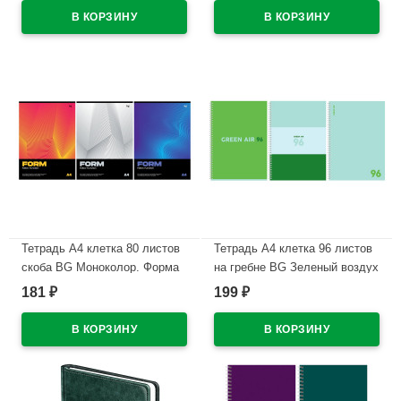
В наличии
В наличии
Тетрадь А4 клетка 80 листов
Тетрадь А4 клетка 96 листов
скоба BG Моноколор. Форма
на гребне BG Зеленый воздух
ассорти арт.Т4ск80 63254
матовая ламинация ассорти
181
199
₽
₽
арт.Т4гр96_лм 11925
В наличии
В наличии