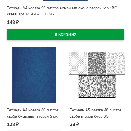
Тетрадь А4 клетка 96 листов бумвинил скоба второй блок BG
синий арт.Т4бв96кЭ_12342
148
₽
В наличии
Тетрадь А4 клетка 80 листов
Тетрадь А5 клетка 48 листов
скоба бумвинил второй блок
скоба второй блок BG
BG синий арт.Т4бв80кЭ_12326
Элементы ассорти арт.Т5ск48
128
39
₽
₽
60310