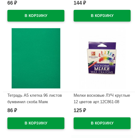
(Ст.12/240)
арт.TRI-24
66
144
₽
₽
В наличии
В наличии
Тетрадь А5 клетка 96 листов
Мелки восковые ЛУЧ круглые
бумвинил скоба Маяк
12 цветов арт.12С861-08
зеленый арт Т-5096 Б2
86
125
₽
₽
В наличии
В наличии