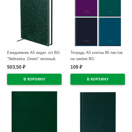
Ежедневник А5 недат. к/з BG
Тетрадь А5 клетка 80 листов
"Nebraska. Green" зеленый,
на гребне BG
160л
Однотонный.Темный ассорти
503,50
109
₽
₽
арт.Т5гр80 11107
В наличии
В наличии