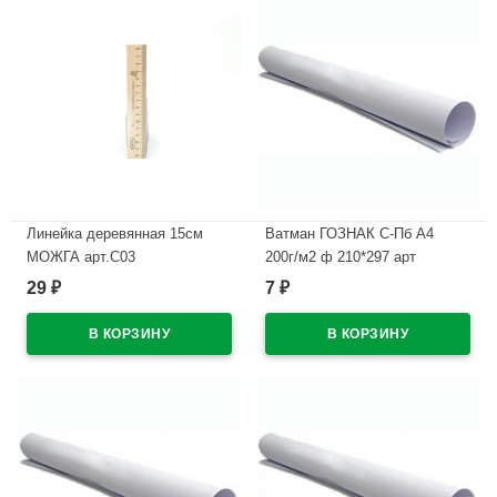
Линейка деревянная 15см
Ватман ГОЗНАК С-Пб А4
МОЖГА арт.С03
200г/м2 ф 210*297 арт
БЧ-0583
29
7
₽
₽
В наличии
В наличии