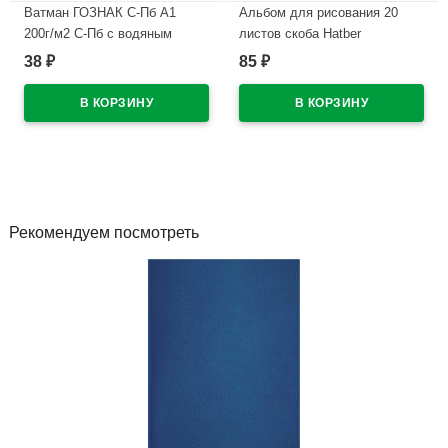
Ватман ГОЗНАК С-Пб А1
Альбом для рисования 20
200г/м2 С-Пб с водяным
листов скоба Hatber
знаком ф 610*860 (Стандарт
Внедорожники ассорти арт
38
85
₽
₽
100)
20А4В
В наличии
В наличии
Рекомендуем посмотреть