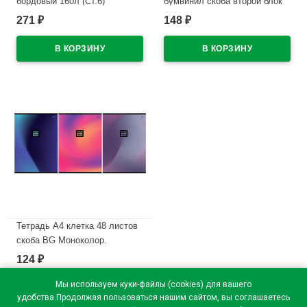
бордовый 160л (Ст.6)
бумвинил скоба второй блок
BG зеленый
271
148
₽
₽
В наличии
арт.Т4бв96кЭ_12343
В наличии
Тетрадь А4 клетка 48 листов
скоба BG Моноколор.
Градиент ассорти арт.Т4ск48
124
₽
63251
Мы используем куки-файлы (cookies) для вашего
В наличии
удобства.Продолжая пользоваться нашим сайтом, вы соглашаетесь