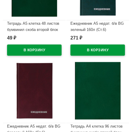
Тетрадь А5 клетка 48 листов
Ежедневник А5 недат. б/в BG
бумвинил скоба второй блок
зеленый 160л (Ст.6)
BG зеленый
49
271
₽
₽
В наличии
арт.Т5бв48кЭ_12319
В наличии
Ежедневник А5 недат. б/в BG
Тетрадь А4 клетка 96 листов