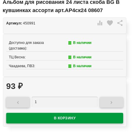
Альбом для рисования 24 листа скоба BG В
кувшинках ассорти арт.АР4ск24 08607

favorite

Артикул:
450991
Доступно для заказа
В наличии
(доставка):
ТЦ Весна:
В наличии
Чаадаева, ПВЗ:
В наличии
93
₽

