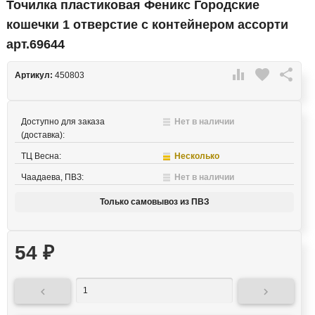
Точилка пластиковая Феникс Городские
кошечки 1 отверстие с контейнером ассорти
арт.69644

favorite

Артикул:
450803
Доступно для заказа
Нет в наличии
(доставка):
ТЦ Весна:
Несколько
Чаадаева, ПВЗ:
Нет в наличии
Только самовывоз из ПВЗ
54
₽

