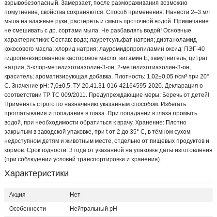
взрывобезопасный. Замерзает, после размораживания возможно
помутнение, свойства сохраняются. Способ применения: Нанести 2–3 мл
мыла на влажные руки, растереть и смыть проточной водой. Примечание:
не смешивать с др. сортами мыла. Не разбавлять водой! Основные
характеристики: Состав: вода; лауретсульфат натрия; диэтаноламид
кокосового масла; хлорид натрия; лауромидопропиламин оксид; ПЭГ-40
гидрогенезированное касторовое масло; витамин Е; замутнитель; цитрат
натрия; 5-хлор-метилизотиазолин-3-он; 2-метилизотиазолин-3-он;
краситель; ароматизирующая добавка. Плотность: 1,02±0,05 г/см³ при 20°
С. Значение pH: 7,0±0,5. ТУ 20.41.31-016-42164595-2020. Декларация о
соответствии ТР ТС 009/2011. Предупреждающие меры: Беречь от детей!
Применять строго по назначению указанным способом. Избегать
проглатывания и попадания в глаза. При попадании в глаза промыть
водой, при необходимости обратиться к врачу. Хранение: Плотно
закрытым в заводской упаковке, при t от 2 до 35° С, в тёмном сухом
недоступном детям и животным месте, отдельно от пищевых продуктов и
кормов. Срок годности: 3 года от указанной на упаковке даты изготовления
(при соблюдении условий транспортировки и хранения).
Характеристики
Акция
Нет
Особенности
Нейтральный рН