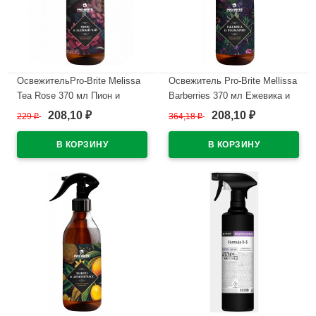
ОсвежительPro-Brite Melissa
Освежитель Pro-Brite Mellissa
Tea Rose 370 мл Пион и
Barberries 370 мл Ежевика и
Зеленый час арт.409-037
Розмарин арт.408-037 (ст.6)
208,10
208,10
229
₽
364,18
₽
₽
₽
(ст.6)
В наличии
В наличии