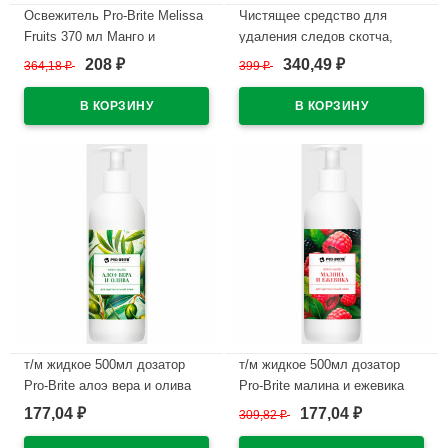
Освежитель Pro-Brite Melissa
Чистящее средство для
Fruits 370 мл Манго и
удаления следов скотча,
Лемонграсс арт.410-037 (ст.6)
жвачки, резины, клея Formula
208
340,49
364,18
₽
399
₽
₽
₽
X-3 500мл курок Pro-Brite
В наличии
арт.142-05
В наличии
т/м жидкое 500мл дозатор
т/м жидкое 500мл дозатор
Pro-Brite алоэ вера и олива
Pro-Brite малина и ежевика
(крем) арт.1611-05 (Ст.10)
(крем) арт.1612-05 (Ст.10)
177,04
177,04
₽
309,82
₽
₽
В наличии
В наличии