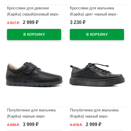
Кроссовки для девочки
Кроссовки для мальчика
(Kapika) серый/розовый верх-
(Kapika) цвет черный верх-
искусственная кожа/текстиль
текстиль/искусственная кожа
2 999
3 230
3 317
₽
₽
₽
подкладка-текстиль
подкладка-текстиль/
размерный ряд 31-35 артикул
натуральная кожа размерный
731148-3
ряд 33-37 артикул 731140-1
В наличии
В наличии
Полуботинки для мальчика
Полуботинки для мальчика
(Kapika) черные верх-
(Kapika) черный верх-
натуральная кожа подкладка-
натуральная кожа подкладка-
3 999
2 999
4 999
₽
4 478
₽
₽
₽
натуральная кожа размер 31-
натуральная кожа артикул