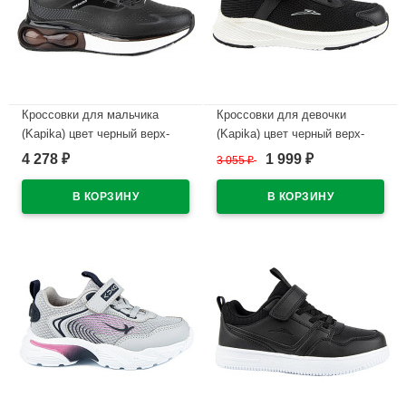
Кроссовки для мальчика
Кроссовки для девочки
(Kapika) цвет черный верх-
(Kapika) цвет черный верх-
текстиль/исккусственная
текстиль подкладка-текстиль/
4 278
1 999
₽
3 055
₽
₽
кожа подкладка-текстиль/
натуральная кожа размерный
натуральная кожа размерный
ряд 33-37 артикул 731152-1
ряд 38-42 артикул 74771-3
В наличии
В наличии