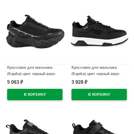
Кроссовки для мальчика
Кроссовки для мальчика
(Kapika) цвет черный верх-
(Kapika) цвет черный верх-
текстиль/искусственная кожа
текстиль/искусственная кожа
5 063
3 928
₽
₽
подкладка-текстиль/
подкладка-текстиль/
натуральная кожа размерный
натуральная кожа размерный
ряд 38-42 артикул 74873-1
ряд 38-42 артикул 74851-2
В наличии
В наличии