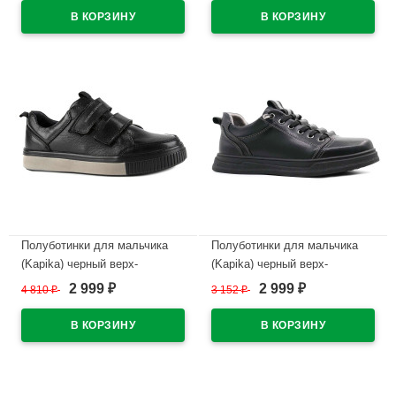
35 артикул 23955T-1
24833-1
В наличии
В наличии
Полуботинки для мальчика
Полуботинки для мальчика
(Kapika) черный верх-
(Kapika) черный верх-
натуральная, кожа
натуральная, искусственная
2 999
2 999
4 810
₽
3 152
₽
₽
₽
подкладка-натуральная кожа
кожа подкладка-натуральная
артикул 24627-1
кожа артикул 231116к-1
В наличии
В наличии