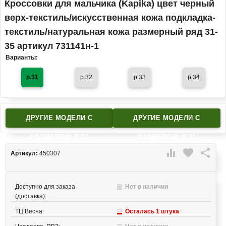
Кроссовки для мальчика (Kapika) цвет черный
верх-текстиль/искусственная кожа подкладка-
текстиль/натуральная кожа размерный ряд 31-
35 артикул 731141н-1
Варианты:
р.31
р.32
р.33
р.34
ДРУГИЕ МОДЕЛИ C
ДРУГИЕ МОДЕЛИ C
РАЗМЕРОМ: Р.31
РАЗМЕРОМ: Р.31

favorite

Артикул:
450307
Доступно для заказа
Нет в наличии
(доставка):
ТЦ Весна:
Осталась 1 штука