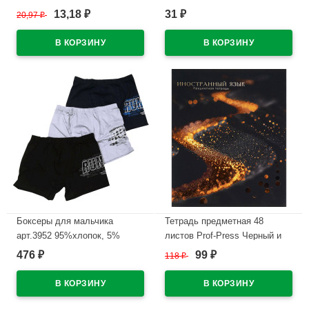
WWW/World(Ст.50/500)
универсальная М арт У 305
13,18
31
20,97
₽
₽
₽
В наличии
В наличии
Боксеры для мальчика
Тетрадь предметная 48
арт.3952 95%хлопок, 5%
листов Prof-Press Черный и
эластан цвет ассорти
холодный (Black&Cold)
476
99
₽
118
₽
₽
Иностранный язык холодная
В наличии
фольга софт-тач выборочный
лак арт.48-2684