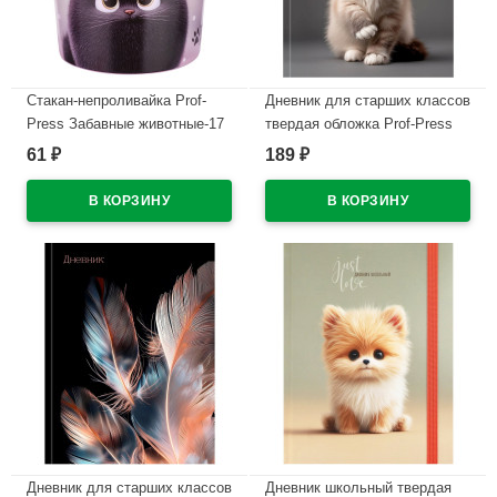
Стакан-непроливайка Prof-
Дневник для старших классов
Press Забавные животные-17
твердая обложка Prof-Press
арт.С-0930
Милый котик-5 выборочный
61
189
₽
₽
лак арт.Д48-9456
В наличии
В наличии
Дневник для старших классов
Дневник школьный твердая