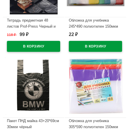
Тетрадь предметная 48
Обложка для учебника
листов Prof-Press Черный и
245*490 полиэтилен 150мкм
холодный (Black&Cold)
универсальная М арт У 245
99
22
118
₽
₽
₽
Геометрия холодная фольга
В наличии
софт-тач выборочный лак
арт.48-2683
В наличии
Пакет ПНД майка 43+20*69см
Обложка для учебника
30мкм чёрный
305*590 полиэтилен 150мкм