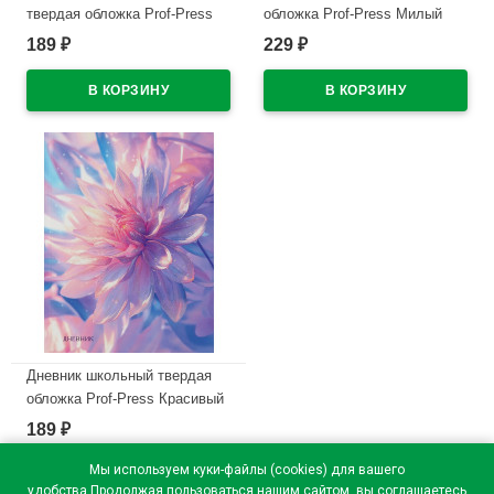
твердая обложка Prof-Press
обложка Prof-Press Милый
Красивые перья-1
песик-1 софт-тач с цветной
189
229
₽
₽
выборочный лак арт.Д48-9457
резинкой арт.Д40-9450
В наличии
В наличии
Дневник школьный твердая
обложка Prof-Press Красивый
цветок-1 глянцевая
189
₽
ламинация глиттер арт.Д40-
9491
Мы используем куки-файлы (cookies) для вашего
удобства.Продолжая пользоваться нашим сайтом, вы соглашаетесь