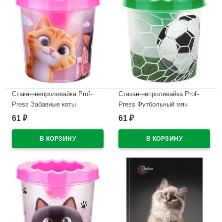
Стакан-непроливайка Prof-
Стакан-непроливайка Prof-
Press Забавные коты
Press Футбольный мяч
арт.С-0934
арт.С-0936
61
61
₽
₽
В наличии
В наличии