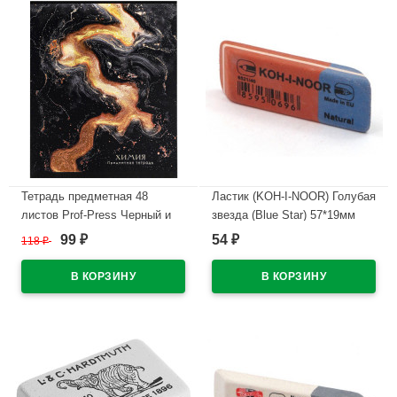
В наличии
Тетрадь предметная 48
Ластик (KOH-I-NOOR) Голубая
листов Prof-Press Черный и
звезда (Blue Star) 57*19мм
холодный (Black&Cold) Химия
арт.6521/40 (Ст.40/320)
99
54
118
₽
₽
₽
холодная фольга софт-тач
В наличии
выборочный лак арт.48-2715
В наличии