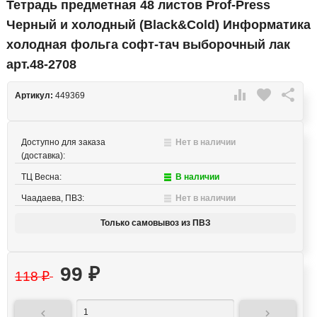
Тетрадь предметная 48 листов Prof-Press
Черный и холодный (Black&Cold) Информатика
холодная фольга софт-тач выборочный лак
арт.48-2708

favorite

Артикул:
449369
Доступно для заказа
Нет в наличии
(доставка):
ТЦ Весна:
В наличии
Чаадаева, ПВЗ:
Нет в наличии
Только самовывоз из ПВЗ
99
₽
118
₽

