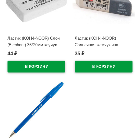
Ластик (KOH-I-NOOR) Слон
Ластик (KOH-I-NOOR)
(Elephant) 35*20мм каучук
Солнечная жемчужина
арт.300/40-48
(Sunpearl) 60*13мм
44
35
₽
₽
арт.6541/60-56
В наличии
В наличии