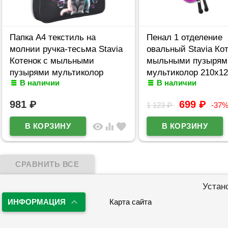
Папка А4 текстиль на
Пенал 1 отделение
молнии ручка-тесьма Stavia
овальный Stavia Кот
Котенок с мыльными
мыльными пузырям
пузырями мультиколор
мультиколор 210х1
В наличии
В наличии
арт.89288
арт.85288
981
₽
699
₽
1 123
₽
-37
visibility
equalizer
favorite
Устан
ИНФОРМАЦИЯ
Карта сайта