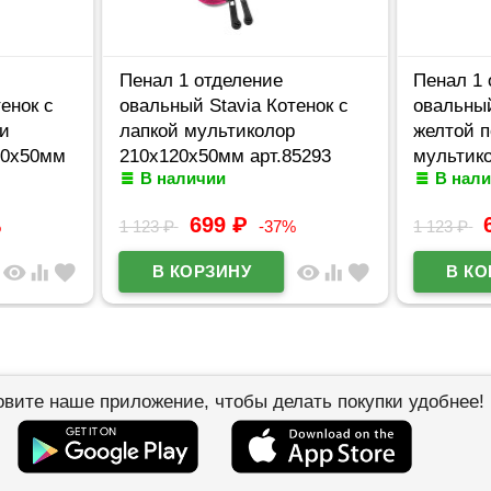
Пенал 1 отделение
Пенал 1 
енок с
овальный Stavia Котенок с
овальны
и
лапкой мультиколор
желтой 
20х50мм
210х120х50мм арт.85293
мультик
В наличии
В нал
арт.8528
699
₽
%
1 123
₽
-37%
1 123
₽
visibility
equalizer
favorite
visibility
equalizer
favorite
овите наше приложение, чтобы делать покупки удобнее!