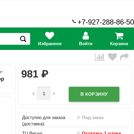
+7-927-288-86-50
Избранное
Войти
Корзина
₽
981
-
ор


Доступно для заказа
Под заказ
(доставка):
ТЦ Весна:
Осталась 1 штука