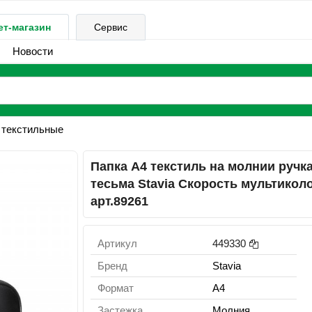
ет-магазин
Сервис
Новости
 текстильные
Папка А4 текстиль на молнии ручка
тесьма Stavia Скорость мультикол
арт.89261
Артикул
449330
Бренд
Stavia
Формат
A4
Застежка
Молния