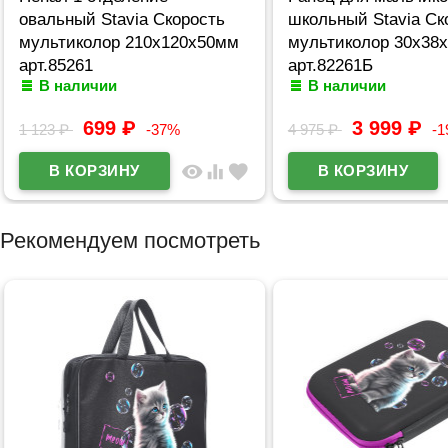
овальный Stavia Скорость
школьный Stavia Ск
мультиколор 210х120х50мм
мультиколор 30х38
арт.85261
арт.82261Б
В наличии
В наличии
699
₽
3 999
₽
1 123
₽
-37%
4 975
₽
-
visibility
equalizer
favorite
Рекомендуем посмотреть