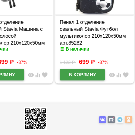
отделение
Пенал 1 отделение
й Stavia Машина с
овальный Stavia Футбол
полосой
мультиколор 210х120х50мм
олор 210х120х50мм
арт.85282
ичии
В наличии
6
699
₽
699
₽
-37%
1 123
₽
-37%
visibility
equalizer
favorite
visibility
equalizer
favorite