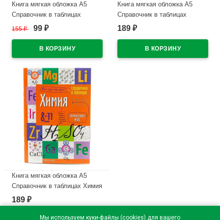
Книга мягкая обложка А5
Книга мягкая обложка А5
Справочник в таблицах
Справочник в таблицах
Русский язык Орфография 7-
Физика 7-11 классы Айрис
99
189
155
₽
₽
₽
11 классы Айрис арт.24955
арт.24961
В наличии
В наличии
Книга мягкая обложка А5
Справочник в таблицах Химия
8-11 классы Айрис арт.25101
189
₽
В наличии
Мы используем куки-файлы (cookies) для вашего