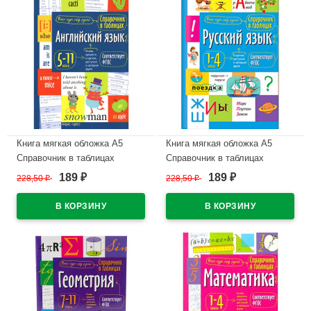
Книга мягкая обложка А5
Книга мягкая обложка А5
Справочник в таблицах
Справочник в таблицах
Английский язык для средней
Русский язык 1-4 классы
189
189
228,50
₽
228,50
₽
₽
₽
и страшей школы 5-11 классы
Айрис арт.27446
Айрис арт.28197
В наличии
В наличии