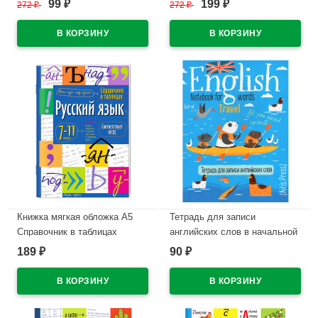
99
199
272
₽
272
₽
₽
₽
арт.30236
В наличии
В наличии
Книжка мягкая обложка А5
Тетрадь для записи
Справочник в таблицах
английских слов в начальной
Русский язык 7-11 классы
школе 24 листа А5 клетка
189
90
₽
₽
Айрис арт.30103
скоба Айрис Морское
путешествие арт.29983
В наличии
В наличии