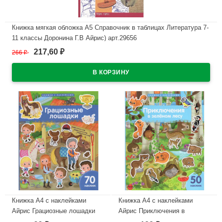
Книжка мягкая обложка А5 Справочник в таблицах Литература 7-
11 классы Доронина Г.В Айрис) арт.29656
217,60
266
₽
₽
В наличии
Книжка А4 с наклейками
Книжка А4 с наклейками
Айрис Грациозные лошадки
Айрис Приключения в
70 наклеек арт.30243
зеленом лесу 50 наклеек