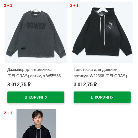
2 + 1
2 + 1
Джемпер для мальчика
Толстовка для девочки
(DELORAS) артикул W55535
артикул W22668 (DELORAS)
размер 34/134-44/164 цвет
размер цвет черный
3 012,75
3 012,75
₽
₽
черный
В наличии
В наличии
2 + 1