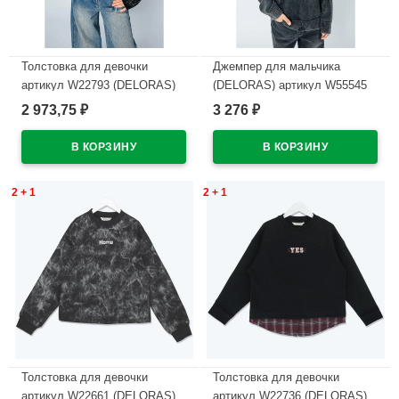
Толстовка для девочки
Джемпер для мальчика
артикул W22793 (DELORAS)
(DELORAS) артикул W55545
размер цвет черный
размер 34/134-44/164 цвет
2 973,75
3 276
₽
₽
темно-серый
В наличии
В наличии
2 + 1
2 + 1
Толстовка для девочки
Толстовка для девочки
артикул W22661 (DELORAS)
артикул W22736 (DELORAS)