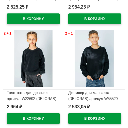
размер цвет черный
размер цвет черный
2 525,25
2 954,25
₽
₽
В наличии
В наличии
2 + 1
2 + 1
Толстовка для девочки
Джемпер для мальчика
артикул W22692 (DELORAS)
(DELORAS) артикул W55529
размер цвет черный
размер 34/134-44/164 цвет
2 964
2 533,05
₽
₽
черный
В наличии
В наличии