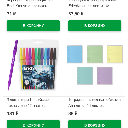
ErichKrause с ластиком
ErichKrause с ластиком
Кубомир (Mine Block) HB
Прима-кошка (Prima Cat) HB
31
33,50
₽
₽
круглый корпус ассорти
круглый корпус ассорти
пластик арт.65314 (Ст.42)
пластик арт.65385 (Ст.42)
В наличии
В наличии
Фломастеры ErichKrause
Тетрадь пластиковая обложка
Техно Дино 12 цветов
А5 клетка 48 листов
арт.65030
ErichKrause CoverPrо
181
88
₽
₽
текстура зеркало ассорти
В наличии
арт.64630