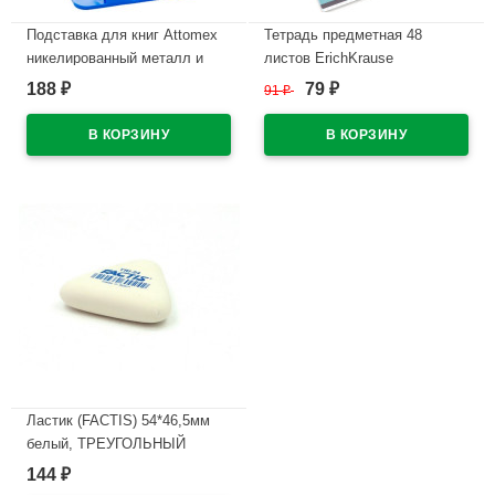
Подставка для книг Attomex
Тетрадь предметная 48
никелированный металл и
листов ErichKrause
пластик Синяя 18х17см
Котоформулы География
188
79
₽
91
₽
₽
арт.8063012
пластиковая обложка
арт.62532
В наличии
В наличии
Ластик (FACTIS) 54*46,5мм
белый, ТРЕУГОЛЬНЫЙ
арт.TRI-24
144
₽