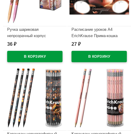
Ручка шариковая
Расписание уроков А4
непрозрачный корпус
ErichKrause Прима-кошка
(ErichKrause) Прима-кошка
арт.65307
36
27
₽
₽
(Prima Cat) синий, 0,7/0,35
В наличии
арт.65352 (Ст.50)
В наличии
Карандаш чернографитный
Карандаш чернографитный