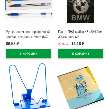
Ручка шариковая прозрачный
Пакет ПНД майка 43+20*69см
корпус, резиновый упор (MC
30мкм чёрный
Gold) синий, 0,5мм, масло
WWW/World(Ст.50/500)
86,58
13,18
₽
20,97
₽
₽
арт.BMC-02
В наличии
В наличии