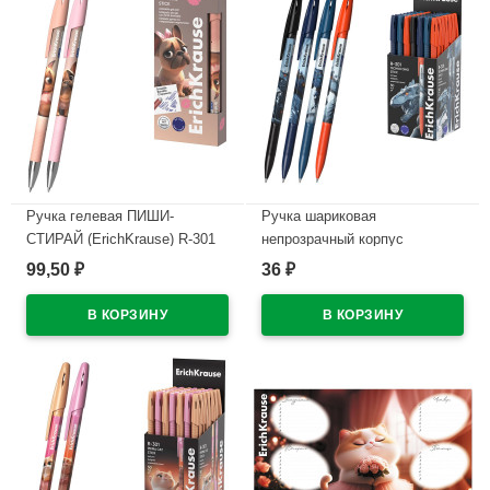
Ручка гелевая ПИШИ-
Ручка шариковая
СТИРАЙ (ErichKrause) R-301
непрозрачный корпус
Магия Френч (Magic Frenchie)
(ErichKrause) Техно Дино
99,50
36
₽
₽
синий, 0,5мм арт.65335
(Techno Dino) синий, 0,7/0,35
арт.65178 (Ст.50)
В наличии
В наличии