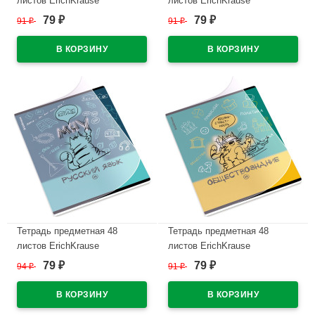
листов ErichKrause
листов ErichKrause
Котоформулы Физика
Котоформулы Информатика
79
79
91
₽
91
₽
₽
₽
пластиковая обложка
пластиковая обложка
арт.59508
арт.62536
В наличии
В наличии
Тетрадь предметная 48
Тетрадь предметная 48
листов ErichKrause
листов ErichKrause
Котоформулы Русский язык
Котоформулы
79
79
94
₽
91
₽
₽
₽
пластиковая обложка
Обществознание пластиковая
арт.59697
обложка арт.62534