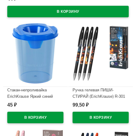
В наличии
Стакан-непроливайка
Ручка гелевая ПИШИ-
ErichKrause Яркий синий
СТИРАЙ (ErichKrause) R-301
тонированный арт.64886
Магия Кубомир (Magic Block)
45
99,50
₽
₽
синий, 0,5мм арт.65233
В наличии
В наличии