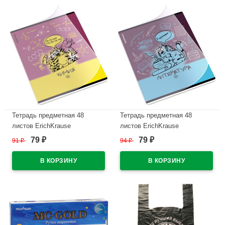
В наличии
В наличии
Тетрадь предметная 48
Тетрадь предметная 48
листов ErichKrause
листов ErichKrause
Котоформулы Химия
Котоформулы Литература
79
79
91
₽
94
₽
₽
₽
пластиковая обложка
пластиковая обложка
арт.59509
арт.62537
В наличии
В наличии