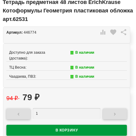
Тетрадь предметная 48 листов ErichKrause
Котоформулы Геометрия пластиковая обложка
арт.62531

favorite

Артикул:
446774
Доступно для заказа
В наличии
(доставка):
ТЦ Весна:
В наличии
Чаадаева, ПВЗ:
В наличии
79
₽
94
₽

