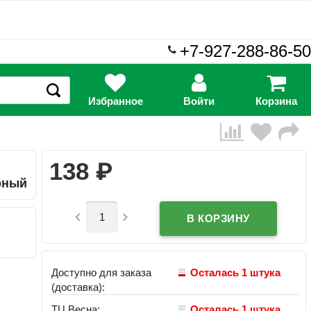
+7-927-288-86-50
Избранное
Войти
Корзина
₽
138
ерный


Доступно для заказа
Осталась 1 штука
(доставка):
ТЦ Весна:
Осталась 1 штука