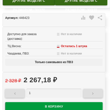
ДРУГИЕ МОДЕЛИ C
ДРУГИЕ МОДЕЛИ C
РАЗМЕРОМ: 30/122
РАЗМЕРОМ: 30/122

favorite

Артикул:
446423
Доступно для заказа
Нет в наличии
(доставка):
ТЦ Весна:
Осталась 1 штука
Чаадаева, ПВЗ:
Нет в наличии
Только самовывоз из ПВЗ
2 267,18
₽
2 328
₽

