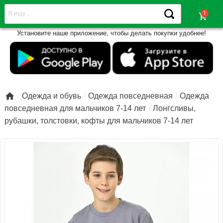
shopping_cart
Установите наше приложение, чтобы делать покупки удобнее!

Одежда и обувь
Одежда повседневная
Одежда
повседневная для мальчиков 7-14 лет
Лонгсливы,
рубашки, толстовки, кофты для мальчиков 7-14 лет