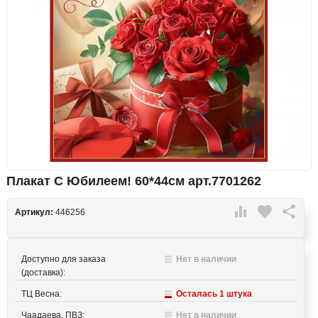
Плакат С Юбилеем! 60*44см арт.7701262

favorite

Артикул:
446256
Доступно для заказа
Нет в наличии
(доставка):
ТЦ Весна:
Осталась 1 штука
Чаадаева, ПВЗ:
Нет в наличии