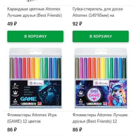
Карандаши цветные Attomex
Губка-стиратель для доски
Лучшие друзья (Best Friends)
Attomex (145*65мм) на
6 цветов 2М 2,65 мм
магните арт.6022302
49
92
₽
₽
шестигранные арт.5021615
В наличии
В наличии
Фломастеры Attomex Игра
Фломастеры Attomex Лучшие
(GAME) 12 цветов
друзья (Best Friends) 12
вентилируемый колпачок,
цветов вентилируемый
86
86
₽
₽
пластиковый блистер
колпачок, пластиковый