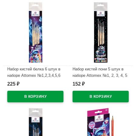
Набор кистей белка 6 штук в
Набор кистей пони 5 штук в
наборе Attomex №1,2,3,4,5,6
наборе Attomex №1, 2, 3, 4, 5
Лучшие друзья (Best Friends)
Единорог (Unicorn)
225
152
₽
₽
арт.8072603
арт.8072600
В наличии
В наличии