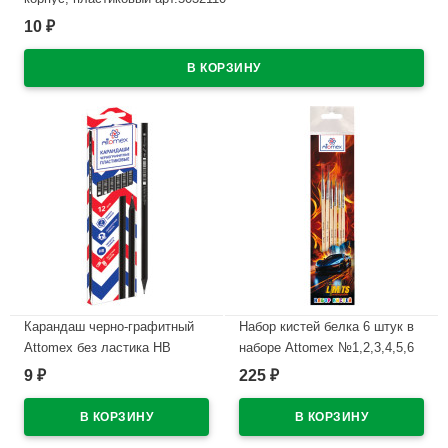
10
₽
В наличии
Карандаш черно-графитный
Набор кистей белка 6 штук в
Attomex без ластика НВ
наборе Attomex №1,2,3,4,5,6
черный корпус, пластиковы
Никаких ограничений (No
9
225
₽
₽
арт.5032109
Limits) арт.8072607
В наличии
В наличии