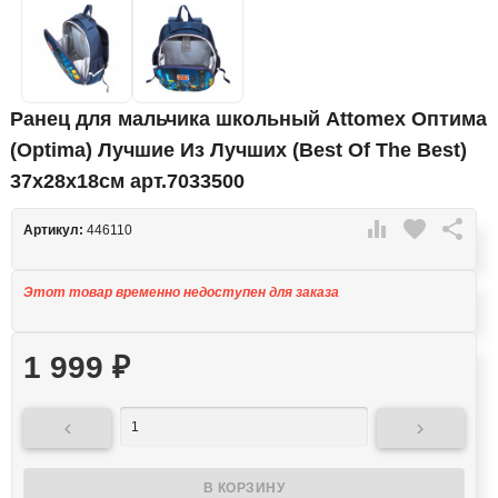
Ранец для мальчика школьный Attomex Оптима
(Optima) Лучшие Из Лучших (Best Of The Best)
37x28x18см арт.7033500

favorite

Артикул:
446110
Этот товар временно недоступен для заказа
1 999
₽

