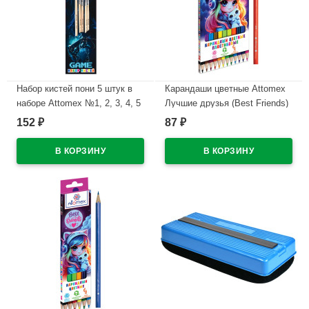
Набор кистей пони 5 штук в
Карандаши цветные Attomex
наборе Attomex №1, 2, 3, 4, 5
Лучшие друзья (Best Friends)
Игра (GAME) арт.8072604
12 цветов 2М 2,65 мм
152
87
₽
₽
шестигранные пластиковые
В наличии
арт.5022632
В наличии