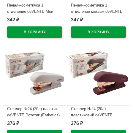
Пенал-косметичка 1
Пенал-косметичка 1
отделение deVENTE Моя
отделение кожзам deVENTE
Секретная сетка (My Secret
Нельзя ручка-петля
342
347
₽
₽
Mesh) черный с сердечками
215x80x50мм арт.7029615
210х60х60мм арт7029628
В наличии
В наличии
Степлер №24 (20л) пластик
Степлер №24 (20л)
deVENTE Эстетик (Esthetics)
пластиковый deVENTE
лавандово-пепельный с
Эстетик (Esthetics) бургунди с
376
376
₽
₽
антистеплером арт.4142518
антистеплером арт.4142517