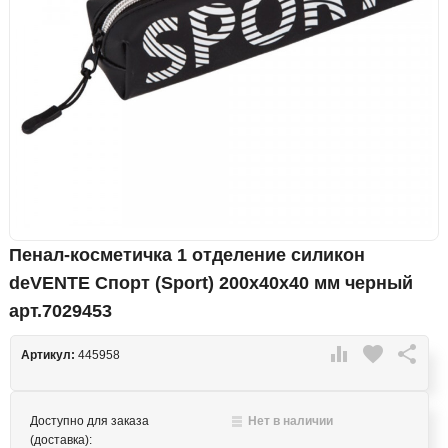
Пенал-косметичка 1 отделение силикон
deVENTE Спорт (Sport) 200х40х40 мм черный
арт.7029453

favorite

Артикул:
445958
Доступно для заказа
Нет в наличии
(доставка):