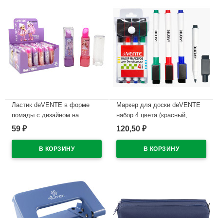
Ластик deVENTE в форме
Маркер для доски deVENTE
помады с дизайном на
набор 4 цвета (красный,
корпусе арт.8030619
синий, черный, зеленый) 2мм
59
120,50
₽
₽
колпачок со стирателем и
В наличии
магнитом для крепления
арт.5040605 (Ст.4)
В наличии