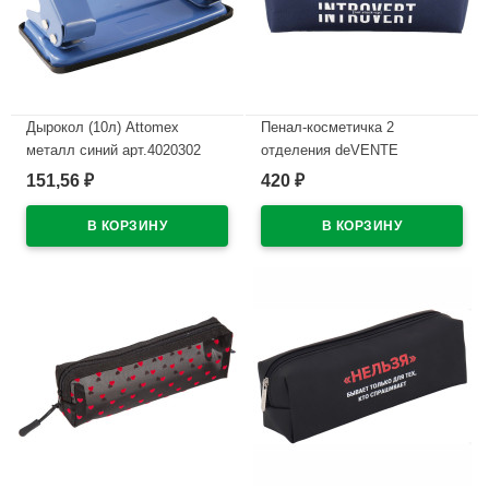
Дырокол (10л) Attomex
Пенал-косметичка 2
металл синий арт.4020302
отделения deVENTE
Интроверт (Introvert)
151,56
420
₽
₽
В наличии
210x60x60мм темно-синий
арт.7020669
В наличии