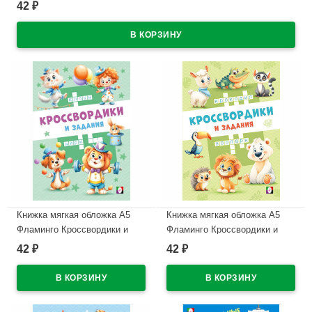
42
₽
В наличии
Книжка мягкая обложка А5
Книжка мягкая обложка А5
Фламинго Кроссвордики и
Фламинго Кроссвордики и
задания Цирковые
задания Кроссвордики из
42
42
₽
₽
кроссвордики 16 стр.
зоопарка 16 страниц
арт.36522
арт.36492
В наличии
В наличии