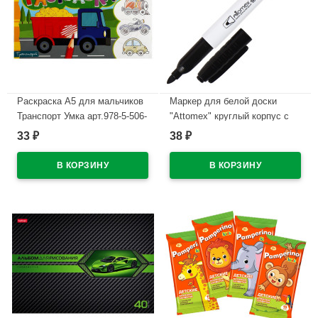
Раскраска А5 для мальчиков
Маркер для белой доски
Транспорт Умка арт.978-5-506-
"Attomex" круглый корпус с
08134-0
клипом, пулевидный
33
38
₽
₽
наконечник, ширина линии 3
В наличии
мм, черный
В наличии