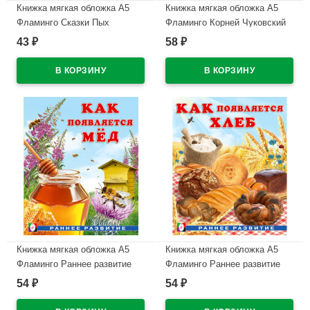
Книжка мягкая обложка А5
Книжка мягкая обложка А5
Фламинго Сказки Пых
Фламинго Корней Чуковский
арт.34696
Топтыгин и лиса арт.34719
43
58
₽
₽
В наличии
В наличии
Книжка мягкая обложка А5
Книжка мягкая обложка А5
Фламинго Раннее развитие
Фламинго Раннее развитие
Как появляется мёд И. Гурина
Как появляется хлеб И.
54
54
₽
₽
арт.34436
Гурина арт.34443