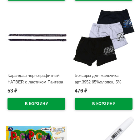
Карандаш чернографитный
Боксеры для мальчика
HATBER с ластиком Пантера
арт.3952 95%хлопок, 5%
(Pantera) HB круглый корпус
эластан цвет ассорти
53
476
₽
₽
арт.BL_072750/074603 (Ст6)
В наличии
В наличии