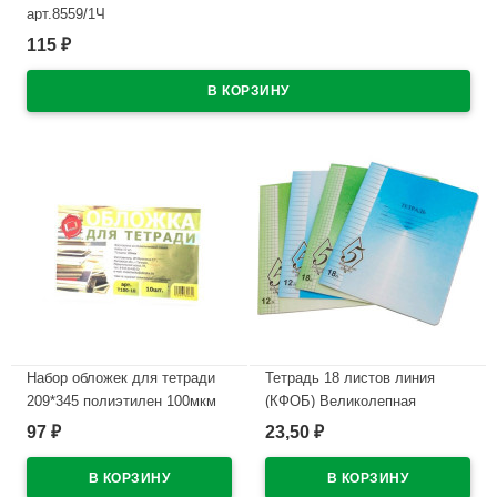
арт.8559/1Ч
115
₽
В наличии
Набор обложек для тетради
Тетрадь 18 листов линия
209*345 полиэтилен 100мкм
(КФОБ) Великолепная
10 штук в наборе арт Т100-10
пятерка ассорти арт TW 518
97
23,50
₽
₽
O0 V5 1
В наличии
В наличии