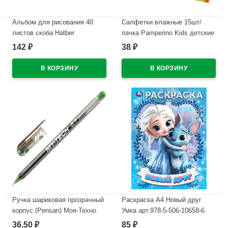
Альбом для рисования 40
Салфетки влажные 15шт/
листов скоба Hatber
пачка Pamperino Kids детские
АвтоКарбон (AutoCarbon)
с ромашкой и витамином Е
142
38
₽
₽
выборочный лак ассорти
mix (Ст.108)
арт.40А4вмВ
В наличии
В наличии
Ручка шариковая прозрачный
Раскраска А4 Новый друг
корпус (Pensan) Моя-Техно
Умка арт.978-5-506-10658-6
(MY-TECH) зеленый, 0,7мм,
36,50
85
₽
₽