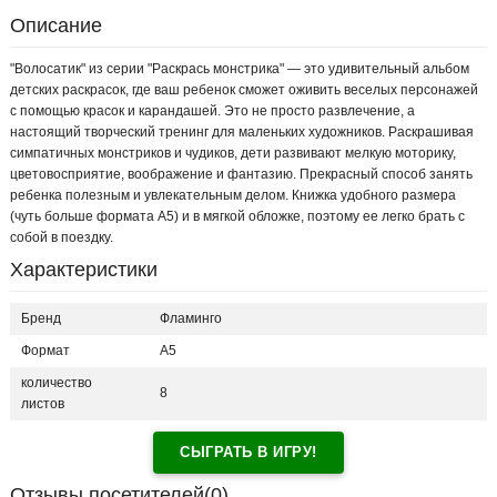
Описание
"Волосатик" из серии "Раскрась монстрика" — это удивительный альбом
детских раскрасок, где ваш ребенок сможет оживить веселых персонажей
с помощью красок и карандашей. Это не просто развлечение, а
настоящий творческий тренинг для маленьких художников. Раскрашивая
симпатичных монстриков и чудиков, дети развивают мелкую моторику,
цветовосприятие, воображение и фантазию. Прекрасный способ занять
ребенка полезным и увлекательным делом. Книжка удобного размера
(чуть больше формата А5) и в мягкой обложке, поэтому ее легко брать с
собой в поездку.
Характеристики
Бренд
Фламинго
Формат
А5
количество
8
листов
СЫГРАТЬ В ИГРУ!
Отзывы посетителей(
0
)