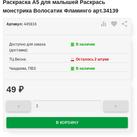
Раскраска А5 для малышей Раскрась
монстрика Волосатик Фламинго арт.34139

favorite

Артикул:
445816
Доступно для заказа
В наличии
(доставка):
ТЦ Весна:
Осталось 2 штуки
Чаадаева, ПВЗ:
В наличии
49
₽

