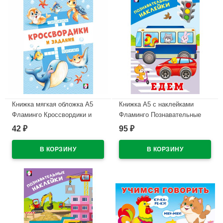
Книжка мягкая обложка А5
Книжка А5 с наклейками
Фламинго Кроссвордики и
Фламинго Познавательные
задания Морские
наклейки для мальчиков
42
95
₽
₽
кроссвордики 16 страниц
Едем арт.36539
арт.36508
В наличии
В наличии