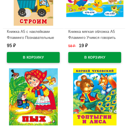
Книжка А5 с наклейками
Книжка мягкая обложка А5
Фламинго Познавательные
Фламинго Учимся говорить
наклейки для мальчиков
Говорилки арт.35709
95
19
₽
58
₽
₽
Строим арт.36560
В наличии
В наличии